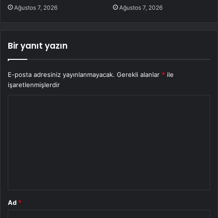
Ağustos 7, 2026
Ağustos 7, 2026
Bir yanıt yazın
E-posta adresiniz yayınlanmayacak.
Gerekli alanlar
*
ile
işaretlenmişlerdir
Y
o
r
u
m
*
Ad
*