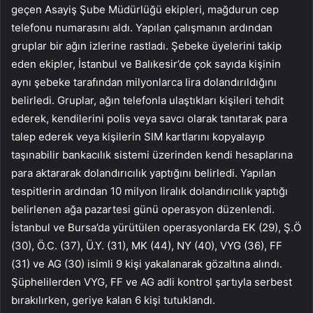
geçen Asayiş Şube Müdürlüğü ekipleri, mağdurun cep
telefonu numarasını aldı. Yapılan çalışmanın ardından
gruplar bir ağın izlerine rastladı. Şebeke üyelerini takip
eden ekipler, İstanbul ve Balıkesir’de çok sayıda kişinin
aynı şebeke tarafından milyonlarca lira dolandırıldığını
belirledi. Gruplar, ağın telefonla ulaştıkları kişileri tehdit
ederek, kendilerini polis veya savcı olarak tanıtarak para
talep ederek veya kişilerin SIM kartlarını kopyalayıp
taşınabilir bankacılık sistemi üzerinden kendi hesaplarına
para aktararak dolandırıcılık yaptığını belirledi. Yapılan
tespitlerin ardından 10 milyon liralık dolandırıcılık yaptığı
belirlenen ağa pazartesi günü operasyon düzenlendi.
İstanbul ve Bursa’da yürütülen operasyonlarda EK (29), Ş.Ö
(30), Ö.C. (37), Ü.Y. (31), MK (44), NY (40), VYG (36), FF
(31) ve AG (30) isimli 9 kişi yakalanarak gözaltına alındı.
Şüphelilerden VYG, FF ve AG adli kontrol şartıyla serbest
bırakılırken, geriye kalan 6 kişi tutuklandı.