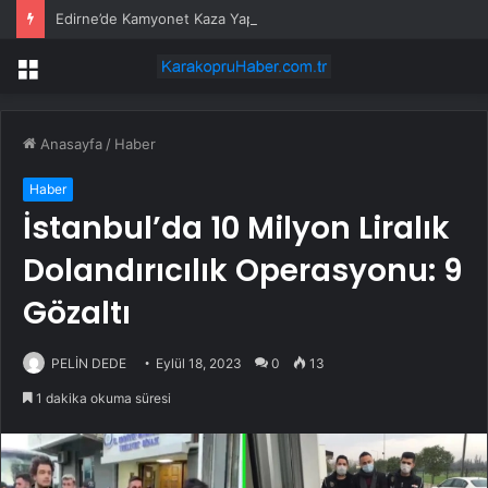
Edirne’de Kamyonet Kaza Yaptı: 2 Yaralı
Menü
Anasayfa
/
Haber
Haber
İstanbul’da 10 Milyon Liralık
Dolandırıcılık Operasyonu: 9
Gözaltı
PELİN DEDE
Eylül 18, 2023
0
13
1 dakika okuma süresi