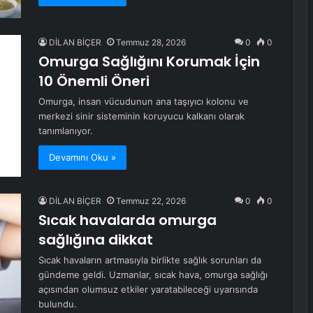
DİLAN BİÇER
Temmuz 28, 2026
0
0
Omurga Sağlığını Korumak İçin
10 Önemli Öneri
Omurga, insan vücudunun ana taşıyıcı kolonu ve
merkezi sinir sisteminin koruyucu kalkanı olarak
tanımlanıyor.
Devamını Oku »
DİLAN BİÇER
Temmuz 22, 2026
0
0
Sıcak havalarda omurga
sağlığına dikkat
Sıcak havaların artmasıyla birlikte sağlık sorunları da
gündeme geldi. Uzmanlar, sıcak hava, omurga sağlığı
açısından olumsuz etkiler yaratabileceği uyarısında
bulundu.