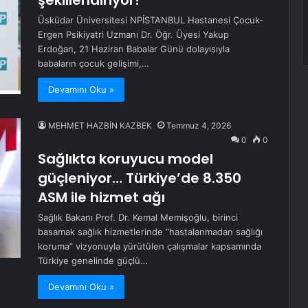
şekillendiriyor!
Üsküdar Üniversitesi NPİSTANBUL Hastanesi Çocuk-
Ergen Psikiyatri Uzmanı Dr. Öğr. Üyesi Yakup
Erdoğan, 21 Haziran Babalar Günü dolayısıyla
babaların çocuk gelişimi,…
Devamını Oku »
MEHMET HAZBİN KAZBEK
Temmuz 4, 2026
0
0
Sağlıkta koruyucu model
güçleniyor… Türkiye’de 8.350
ASM ile hizmet ağı
Sağlık Bakanı Prof. Dr. Kemal Memişoğlu, birinci
basamak sağlık hizmetlerinde “hastalanmadan sağlığı
koruma” vizyonuyla yürütülen çalışmalar kapsamında
Türkiye genelinde güçlü…
Devamını Oku »