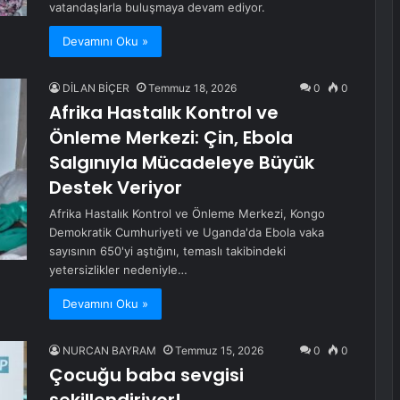
vatandaşlarla buluşmaya devam ediyor.
Devamını Oku »
DİLAN BİÇER
Temmuz 18, 2026
0
0
Afrika Hastalık Kontrol ve
Önleme Merkezi: Çin, Ebola
Salgınıyla Mücadeleye Büyük
Destek Veriyor
Afrika Hastalık Kontrol ve Önleme Merkezi, Kongo
Demokratik Cumhuriyeti ve Uganda'da Ebola vaka
sayısının 650'yi aştığını, temaslı takibindeki
yetersizlikler nedeniyle…
Devamını Oku »
NURCAN BAYRAM
Temmuz 15, 2026
0
0
Çocuğu baba sevgisi