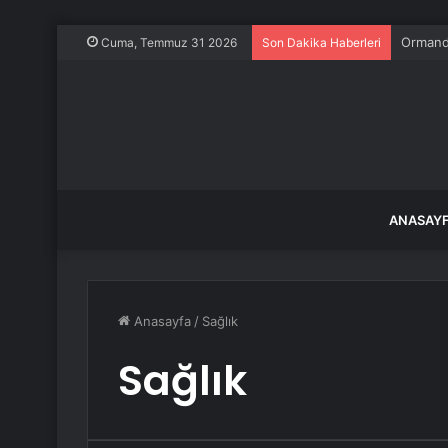
Ormanda
Cuma, Temmuz 31 2026
Son Dakika Haberleri
ANASAY
Anasayfa
/
Sağlık
Sağlık