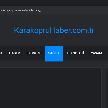
 iki grup arasında silahlı kavgada:1 kişi yaralandı
FA
HABER
EKONOMI
SAĞLIK
TEKNOLOJI
YAŞAM