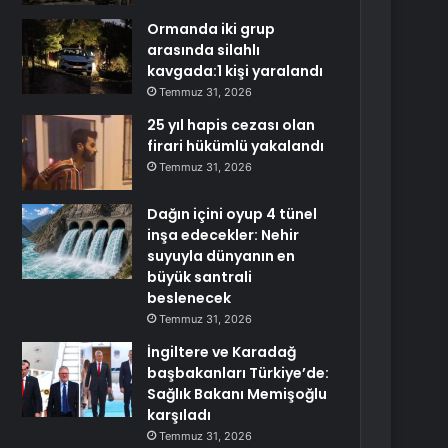
Ormanda iki grup
arasında silahlı
kavgada:1 kişi yaralandı
Temmuz 31, 2026
25 yıl hapis cezası olan
firari hükümlü yakalandı
Temmuz 31, 2026
Dağın içini oyup 4 tünel
inşa edecekler: Nehir
suyuyla dünyanın en
büyük santrali
beslenecek
Temmuz 31, 2026
İngiltere ve Karadağ
başbakanları Türkiye’de:
Sağlık Bakanı Memişoğlu
karşıladı
Temmuz 31, 2026