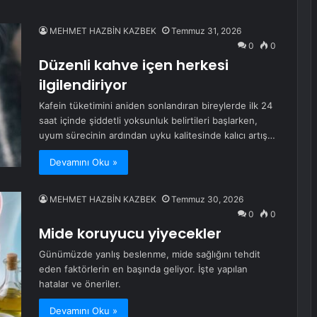
MEHMET HAZBİN KAZBEK
Temmuz 31, 2026
0
0
Düzenli kahve içen herkesi
ilgilendiriyor
Kafein tüketimini aniden sonlandıran bireylerde ilk 24
saat içinde şiddetli yoksunluk belirtileri başlarken,
uyum sürecinin ardından uyku kalitesinde kalıcı artış…
Devamını Oku »
MEHMET HAZBİN KAZBEK
Temmuz 30, 2026
0
0
Mide koruyucu yiyecekler
Günümüzde yanlış beslenme, mide sağlığını tehdit
eden faktörlerin en başında geliyor. İşte yapılan
hatalar ve öneriler.
Devamını Oku »