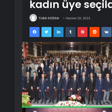
kadın üye seçil
TUBA DOĞAN
Haziran 20, 2023
Facebook
Twitter
LinkedIn
Tumblr
Pinterest
Reddit