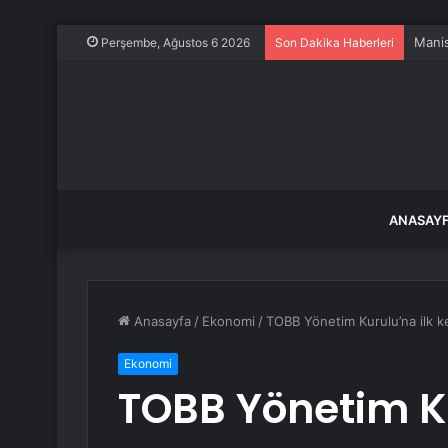
Manis
Perşembe, Ağustos 6 2026
Son Dakika Haberleri
ANASAY
Anasayfa
/
Ekonomi
/
TOBB Yönetim Kurulu’na ilk ke
Ekonomi
TOBB Yönetim Ku