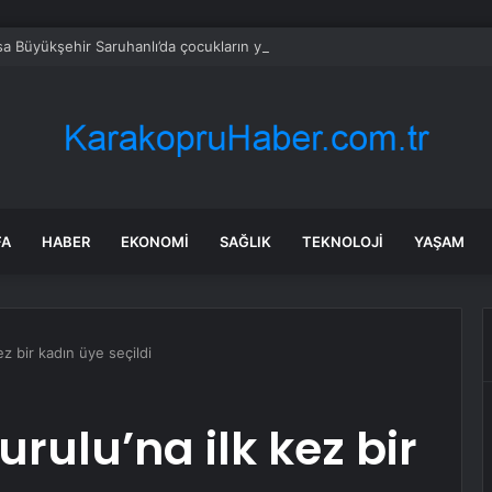
a Büyükşehir Saruhanlı’da çocukların yüzlerini gülümsetti
FA
HABER
EKONOMI
SAĞLIK
TEKNOLOJI
YAŞAM
z bir kadın üye seçildi
rulu’na ilk kez bir