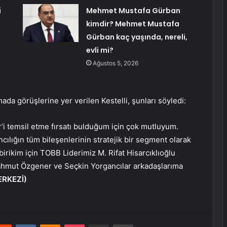
i
Mehmet Mustafa Gürban
kimdir? Mehmet Mustafa
Gürban kaç yaşında, nereli,
evli mi?
Ağustos 5, 2026
mada görüşlerine yer verilen Kestelli, şunları söyledi:
r’i temsil etme fırsatı bulduğum için çok mutluyum.
ılığın tüm bileşenlerinin stratejik bir segment olarak
irikim için TOBB Liderimiz M. Rifat Hisarcıklıoğlu
 Mahmut Özgener ve Seçkin Yorgancılar arkadaşlarıma
RKEZİ)
erest
Reddit
VKontakte
Odnoklassniki
Pocket
E-Posta ile paylaş
Yazdır