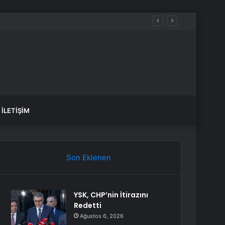
İLETIŞIM
Son Eklenen
YSK, CHP’nin İtirazını
Redetti
Ağustos 6, 2026