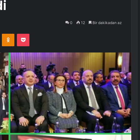
di
0
12
Bir dakikadan az
VKontakte
Odnoklassniki
Pocket