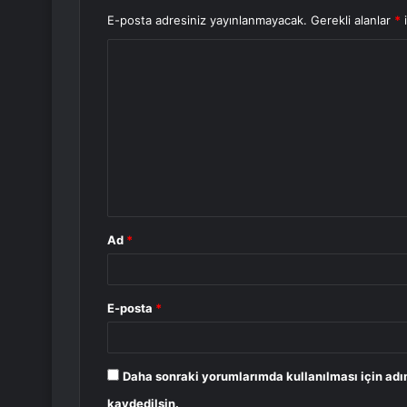
E-posta adresiniz yayınlanmayacak.
Gerekli alanlar
*
i
Y
o
r
u
m
*
Ad
*
E-posta
*
Daha sonraki yorumlarımda kullanılması için adı
kaydedilsin.