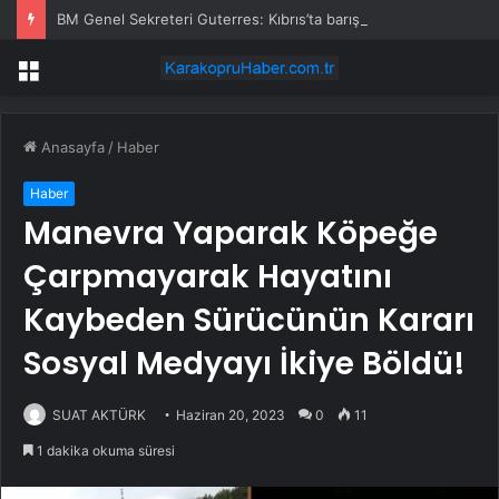
BM Genel Sekreteri Guterres: Kıbrıs’ta barışı dayatamayız, Kıbrıslılar inşa edebilir
Menü
Anasayfa
/
Haber
Haber
Manevra Yaparak Köpeğe
Çarpmayarak Hayatını
Kaybeden Sürücünün Kararı
Sosyal Medyayı İkiye Böldü!
SUAT AKTÜRK
Haziran 20, 2023
0
11
1 dakika okuma süresi