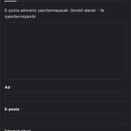
E-posta adresiniz yayınlanmayacak.
Gerekli alanlar
*
ile
işaretlenmişlerdir
Y
o
r
u
m
*
Ad
*
E-posta
*