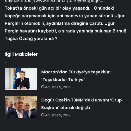
Kaynak:
https://www.ntv.com.tr/turkiye/kopege…
Tokat’ta önceki gün acı bir olay yaşandı… Önündeki
köpeğe çarpmamak için ani manevra yapan sürücü Uğur
Perçin’in otomobili, aydınlatma direğine çarptı. Uğur
Perçin hayatını kaybetti, o sırada yanında bulunan Birnuğ
Tuğba Özdağ yaralandı ?
İlgili Makaleler
Macron’dan Türkiye’ye teşekkür:
‘Teşekkürler Türkiye’
Ağustos 9, 2026
Özgür Özel’in TBMM’deki unvanı ‘Grup
Başkanı’ olarak değişti
Ağustos 9, 2026