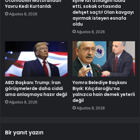
Otomobilin Motorundan
Eşine laf atıldığını iddia
Yavru Kedi Kurtarıldı
etti, sokak ortasında
dehşet saçtı! Olan kavgayı
Ağustos 8, 2026
ayırmak isteyen esnafa
oldu
Ağustos 8, 2026
ABD Başkanı Trump: İran
Yomra Belediye Başkanı
görüşmelerde daha ciddi
Bıyık: Kılıçdaroğlu’na
ama anlaşmaya hazır değil
yalnızca hain demek yeterli
değil
Ağustos 8, 2026
Ağustos 8, 2026
Bir yanıt yazın