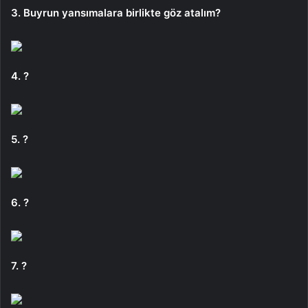
3. Buyrun yansımalara birlikte göz atalım?
4. ?
5. ?
6. ?
7. ?