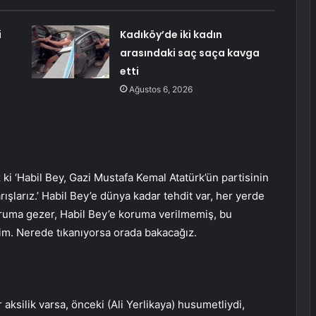
i
Kadıköy’de iki kadın
arasındaki saç saça kavga
etti
Ağustos 6, 2026
ki ‘Habil Bey, Gazi Mustafa Kemal Atatürk’ün partisinin
ışlarız.’ Habil Bey’e dünya kadar tehdit var, her yerde
ruma gezer, Habil Bey’e koruma verilmemiş, bu
im. Nerede tıkanıyorsa orada bakacağız.
ir aksilik varsa, önceki (Ali Yerlikaya) husumetliydi,