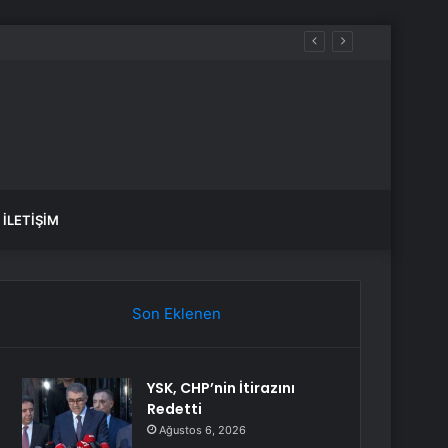
İLETIŞIM
Son Eklenen
YSK, CHP’nin İtirazını
Redetti
Ağustos 6, 2026