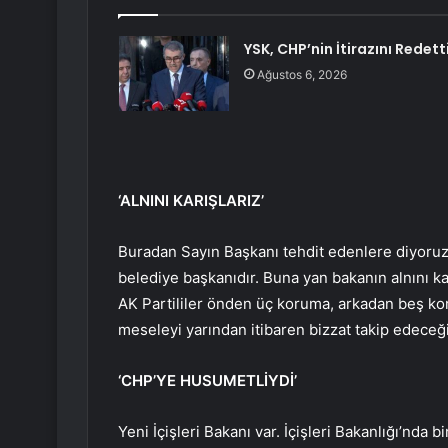
YSK, CHP’nin İtirazını Redett
Ağustos 6, 2026
‘ALNINI KARIŞLARIZ’
Buradan Sayın Başkanı tehdit edenlere diyoruz 
belediye başkanıdır. Buna yan bakanın alnını kar
AK Partililer önden üç koruma, arkadan beş ko
meseleyi yarından itibaren bizzat takip edeceğ
‘CHP’YE HUSUMETLİYDİ’
Yeni İçişleri Bakanı var. İçişleri Bakanlığı’nda b