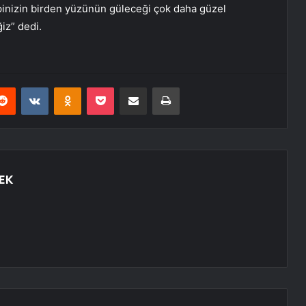
hepinizin birden yüzünün güleceği çok daha güzel
iz” dedi.
erest
Reddit
VKontakte
Odnoklassniki
Pocket
E-Posta ile paylaş
Yazdır
EK