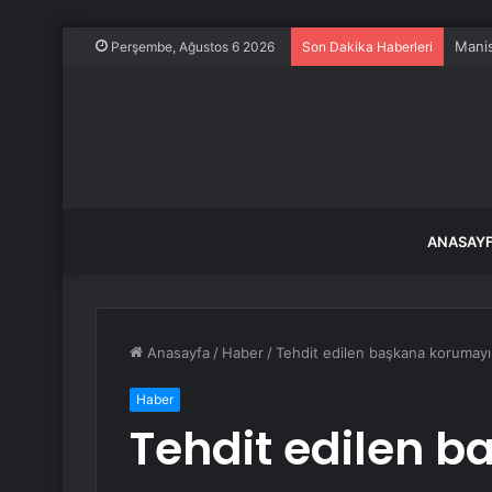
Manis
Perşembe, Ağustos 6 2026
Son Dakika Haberleri
ANASAY
Anasayfa
/
Haber
/
Tehdit edilen başkana korumayı
Haber
Tehdit edilen 