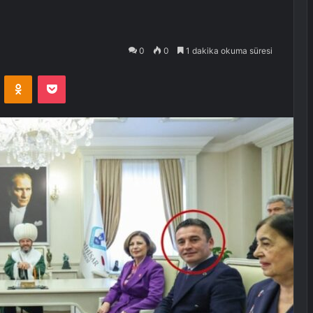
0
0
1 dakika okuma süresi
VKontakte
Odnoklassniki
Pocket