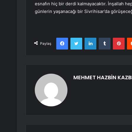
esnafın hiç bir derdi kalmayacaktır. İnşallah 
günlerin yaşanacağı bir Sivrihisar’da görüşeceğ
Facebook
Twitter
LinkedIn
Tumblr
Pint
Paylaş
MEHMET HAZBİN KAZB