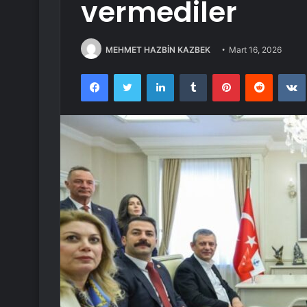
vermediler
MEHMET HAZBİN KAZBEK
Mart 16, 2026
Facebook
Twitter
LinkedIn
Tumblr
Pinterest
Reddit