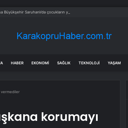
a Büyükşehir Saruhanlı’da çocukların yüzlerini gülümsetti
FA
HABER
EKONOMI
SAĞLIK
TEKNOLOJI
YAŞAM
 vermediler
başkana korumayı