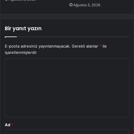
Ağustos 5, 2026
Bir yanıt yazın
E-posta adresiniz yayınlanmayacak.
Gerekli alanlar
*
ile
işaretlenmişlerdir
Y
o
r
u
m
*
Ad
*