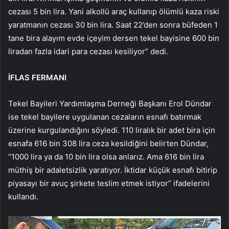
cezası 5 bin lira. Yani alkollü araç kullanıp ölümlü kaza riski
yaratmanın cezası 30 bin lira. Saat 22’den sonra büfeden 1
tane bira alayım evde içeyim dersen tekel bayisine 600 bin
liradan fazla idari para cezası kesiliyor” dedi.
İFLAS FERMANI
Tekel Bayileri Yardımlaşma Derneği Başkanı Erol Dündar
ise tekel bayilere uygulanan cezaların esnafı batırmak
üzerine kurgulandığını söyledi. 110 liralık bir adet bira için
esnafa 616 bin 308 lira ceza kesildiğini belirten Dündar,
“1000 lira ya da 10 bin lira olsa anlarız. Ama 616 bin lira
müthiş bir adaletsizlik yaratıyor. İktidar küçük esnafı bitirip
piyasayı bir avuç şirkete teslim etmek istiyor” ifadelerini
kullandı.