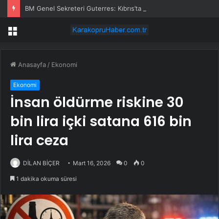
BM Genel Sekreteri Guterres: Kıbrıs’ta barışı dayatamayız, Kıbrıslılar inşa edebilir
Menü
Anasayfa
/
Ekonomi
Ekonomi
İnsan öldürme riskine 30
bin lira içki satana 616 bin
lira ceza
DİLAN BİÇER
Mart 16, 2026
0
0
1 dakika okuma süresi