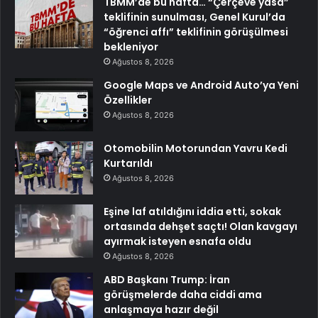
TBMM’de bu hafta… “Çerçeve yasa”
teklifinin sunulması, Genel Kurul’da
“öğrenci affı” teklifinin görüşülmesi
bekleniyor
Ağustos 8, 2026
Google Maps ve Android Auto’ya Yeni
Özellikler
Ağustos 8, 2026
Otomobilin Motorundan Yavru Kedi
Kurtarıldı
Ağustos 8, 2026
Eşine laf atıldığını iddia etti, sokak
ortasında dehşet saçtı! Olan kavgayı
ayırmak isteyen esnafa oldu
Ağustos 8, 2026
ABD Başkanı Trump: İran
görüşmelerde daha ciddi ama
anlaşmaya hazır değil