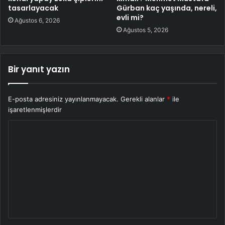
tasarlayacak
Gürban kaç yaşında, nereli,
evli mi?
Ağustos 6, 2026
Ağustos 5, 2026
Bir yanıt yazın
E-posta adresiniz yayınlanmayacak.
Gerekli alanlar
*
ile
işaretlenmişlerdir
Y
o
r
u
m
*