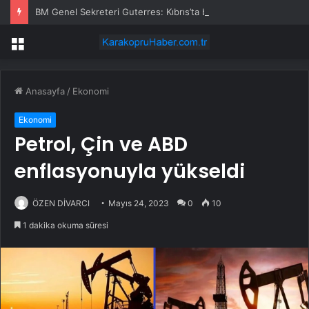
BM Genel Sekreteri Guterres: Kıbrıs’ta barışı dayatamayız, Kıbrıslılar inşa edebilir
Menü
Anasayfa
/
Ekonomi
Ekonomi
Petrol, Çin ve ABD
enflasyonuyla yükseldi
ÖZEN DİVARCI
Mayıs 24, 2023
0
10
1 dakika okuma süresi