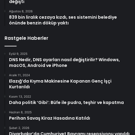
değişti
Ağustos 8, 2026
839 bin liralık cezaya kızdı, ses sistemini belediye
önünde benzin döküp yaktı
Rastgele Haberler
Eylül 9, 2025
DNS Nedir, DNS ayarları nasıl değiştirilir? Windows,
macOS, Android ve iPhone
Aralık 11, 2024
Elazığ’da Kıyma Makinesine Kapanan Genç İşçi
Kurtarıldı
Kasım 13, 2022
Daha politik ‘Gibi’: Büfe ile pudra, teşhir ve kapatma
Haziran 8, 2025
Perihan Savaş Kiraz Hasadına Katıldı
Şubat 2, 2026
Diyarbakır’da Cumhuriyet Bayramı resepsiyonu yapıldı