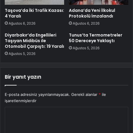
Taşova’da İki Trafik Kazası:
Adana’da Yeni İlkokul
4 Yaralı
Protokolü İmzalandı
Ağustos 6, 2026
Ağustos 6, 2026
Diyarbakır’da Engellileri
Tunus’ta Termometreler
Taşıyan Midibüs ile
50 Dereceye Yaklaştı
Otomobil Çarpıştı: 19 Yaralı
Ağustos 5, 2026
Ağustos 5, 2026
Bir yanıt yazın
E-posta adresiniz yayınlanmayacak.
Gerekli alanlar
*
ile
işaretlenmişlerdir
Y
o
r