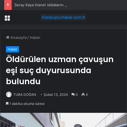
Seray Kaya ihanet iddialarını reddetti: Sahra Işık’tan olay gönderme geldi
Menü
Anasayfa
/
Haber
Haber
Öldürülen uzman çavuşun
eşi suç duyurusunda
bulundu
TUBA DOĞAN
Şubat 13, 2024
0
4
1 dakika okuma süresi