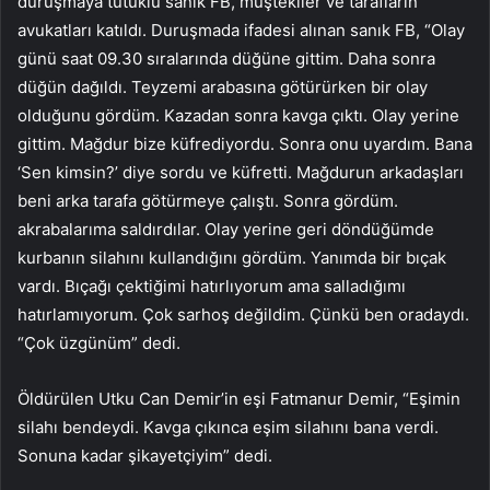
duruşmaya tutuklu sanık FB, müştekiler ve tarafların
avukatları katıldı. Duruşmada ifadesi alınan sanık FB, “Olay
günü saat 09.30 sıralarında düğüne gittim. Daha sonra
düğün dağıldı. Teyzemi arabasına götürürken bir olay
olduğunu gördüm. Kazadan sonra kavga çıktı. Olay yerine
gittim. Mağdur bize küfrediyordu. Sonra onu uyardım. Bana
‘Sen kimsin?’ diye sordu ve küfretti. Mağdurun arkadaşları
beni arka tarafa götürmeye çalıştı. Sonra gördüm.
akrabalarıma saldırdılar. Olay yerine geri döndüğümde
kurbanın silahını kullandığını gördüm. Yanımda bir bıçak
vardı. Bıçağı çektiğimi hatırlıyorum ama salladığımı
hatırlamıyorum. Çok sarhoş değildim. Çünkü ben oradaydı.
“Çok üzgünüm” dedi.
Öldürülen Utku Can Demir’in eşi Fatmanur Demir, “Eşimin
silahı bendeydi. Kavga çıkınca eşim silahını bana verdi.
Sonuna kadar şikayetçiyim” dedi.