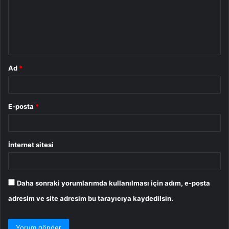
u
m
*
Ad
*
E-posta
*
İnternet sitesi
Daha sonraki yorumlarımda kullanılması için adım, e-posta
adresim ve site adresim bu tarayıcıya kaydedilsin.