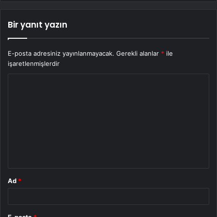
Bir yanıt yazın
E-posta adresiniz yayınlanmayacak.
Gerekli alanlar
*
ile
işaretlenmişlerdir
Y
o
r
u
m
*
Ad
*