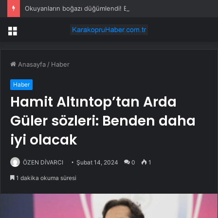
Okuyanların boğazı düğümlendi! Eren Kaşıkçı’nın ardından yapılan o yorum gündem oldu
Menü
Anasayfa
/
Haber
Haber
Hamit Altıntop’tan Arda
Güler sözleri: Benden daha
iyi olacak
ÖZEN DİVARCI
Şubat 14, 2024
0
1
1 dakika okuma süresi