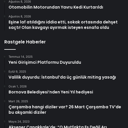
Ağustos 8, 2026
Otomobilin Motorundan Yavru Kedi Kurtarıldı
Ağustos 8, 2026
Eşine laf atıldığını iddia etti, sokak ortasında dehşet
saçtı! Olan kavgayı ayırmak isteyen esnafa oldu
Rastgele Haberler
Temmuz 14, 2025
Yeni Girişimci Platformu Duyuruldu
Eylül 9, 2025
Valilik duyurdu: İstanbul’da üç günlük miting yasağı
Ocak 1, 2026
Bornova Belediyesi’nden Yeni Yıl hediyesi
Mart 26, 2025
Çarşamba hangi diziler var? 26 Mart Çarşamba TV’de
bu akşamki diziler
Mayıs 24, 2023
Akşener Çanakkale’de: “O Mutfakta Eş Değil Arı