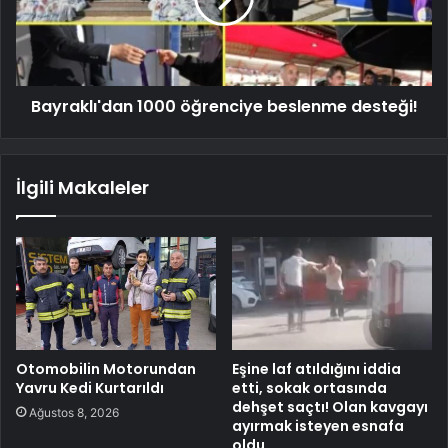
Bayraklı'dan 1000 öğrenciye beslenme desteği!
İlgili Makaleler
Otomobilin Motorundan
Eşine laf atıldığını iddia
Yavru Kedi Kurtarıldı
etti, sokak ortasında
dehşet saçtı! Olan kavgayı
Ağustos 8, 2026
ayırmak isteyen esnafa
oldu