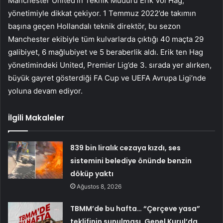
Manchester United’ın Teknik Müdürü Erik Vol Hag,
yönetimiyle dikkat çekiyor. 1 Temmuz 2022’de takımın
başına geçen Hollandalı teknik direktör, bu sezon
Manchester ekibiyle tüm kulvarlarda çıktığı 40 maçta 29
galibiyet, 6 mağlubiyet ve 5 beraberlik aldı. Erik ten Hag
yönetimindeki United, Premier Lig’de 3. sırada yer alırken,
büyük gayret gösterdiği FA Cup ve UEFA Avrupa Ligi’nde
yoluna devam ediyor.
İlgili Makaleler
839 bin liralık cezaya kızdı, ses
sistemini belediye önünde benzin
döküp yaktı
Ağustos 8, 2026
TBMM’de bu hafta… “Çerçeve yasa”
teklifinin sunulması, Genel Kurul’da