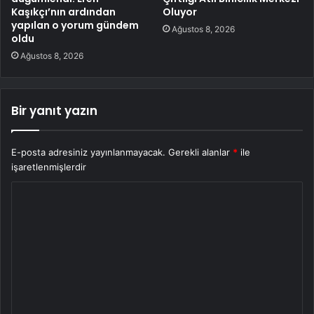
Kaşıkçı’nın ardından
Oluyor
yapılan o yorum gündem
Ağustos 8, 2026
oldu
Ağustos 8, 2026
Bir yanıt yazın
E-posta adresiniz yayınlanmayacak.
Gerekli alanlar
*
ile
işaretlenmişlerdir
Y
o
r
u
m
*