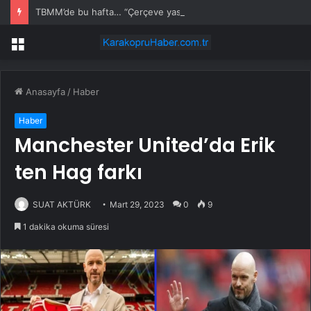
TBMM’de bu hafta… “Çerçeve yasa” teklifinin sunulması, Genel Kurul’da “öğrenci affı” teklifinin görüşülmesi bekleniyor
Menü
Anasayfa
/
Haber
Haber
Manchester United’da Erik
ten Hag farkı
SUAT AKTÜRK
Mart 29, 2023
0
9
1 dakika okuma süresi