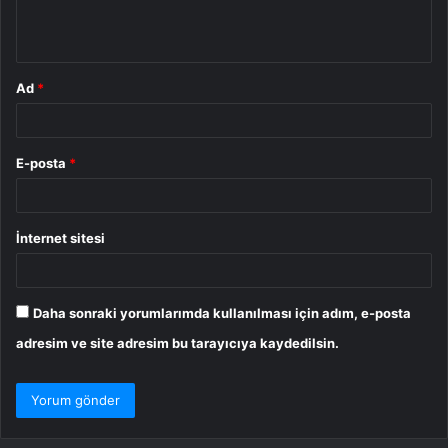
m
*
Ad
*
E-posta
*
İnternet sitesi
Daha sonraki yorumlarımda kullanılması için adım, e-posta
adresim ve site adresim bu tarayıcıya kaydedilsin.