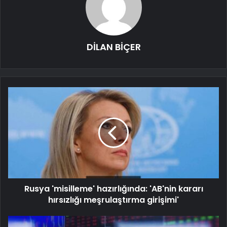
DİLAN BİÇER
Rusya 'misilleme' hazırlığında: 'AB'nin kararı
hırsızlığı meşrulaştırma girişimi'