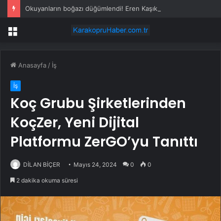
Okuyanların boğazı düğümlendi! Eren Kaşıkçı’nın ardından yapılan o yorum gündem oldu
Menü
Anasayfa
/
İş
İş
Koç Grubu Şirketlerinden
KoçZer, Yeni Dijital
Platformu ZerGO’yu Tanıttı
DİLAN BİÇER
Mayıs 24, 2024
0
0
2 dakika okuma süresi