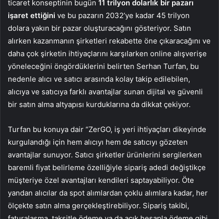
ticaret konseptinin bugün
11 trilyon dolarlık bir pazarı
işaret ettiğini
ve bu pazarın 2032’ye kadar 45 trilyon
dolara yakın bir pazar oluşturacağını gösteriyor. Satın
alırken kazanmanın şirketleri rekabette öne çıkaracağını ve
daha çok şirketin ihtiyaçlarını karşılarken online alışverişe
yöneleceğini öngördüklerini belirten Serhan Turfan, bu
nedenle alıcı ve satıcı arasında kolay takip edilebilen,
alıcıya ve satıcıya farklı avantajlar sunan dijital ve güvenli
bir satın alma altyapısı kurduklarına da dikkat çekiyor.
Turfan bu konuya dair “ZerGO, iş yeri ihtiyaçları dikeyinde
kurgulandığı için hem alıcıyı hem de satıcıyı gözeten
avantajlar sunuyor. Satıcı şirketler ürünlerini sergilerken
baremli fiyat belirleme özelliğiyle sipariş adedi değiştikçe
müşteriye özel avantajları kendileri saptayabiliyor. Öte
yandan alıcılar da spot alımlardan çoklu alımlara kadar, her
ölçekte satın alma gerçekleştirebiliyor. Sipariş takibi,
faturalaşma, taksitle ödeme ya da açık hesapla ödeme gibi