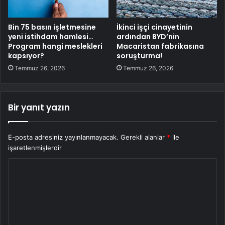
Bin 75 basın işletmesine
İkinci işçi cinayetinin
yeni istihdam hamlesi…
ardından BYD’nin
Program hangi meslekleri
Macaristan fabrikasına
kapsıyor?
soruşturma!
Temmuz 26, 2026
Temmuz 26, 2026
Bir yanıt yazın
E-posta adresiniz yayınlanmayacak.
Gerekli alanlar
*
ile
işaretlenmişlerdir
Y
o
r
u