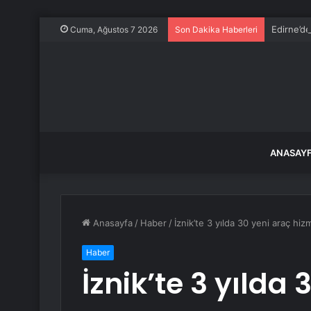
Edirne’de
Cuma, Ağustos 7 2026
Son Dakika Haberleri
ANASAY
Anasayfa
/
Haber
/
İznik’te 3 yılda 30 yeni araç hiz
Haber
İznik’te 3 yılda 