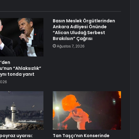
Basın Meslek Örgütlerinden
Ankara Adliyesi Önünde
“Alican Uludağ Serbest
Bırakılsın” Çağrısı
Ağustos 7, 2026
l’den
u’nun “Ahlaksızlık”
aynı tonda yanıt
2026
poyraz uyarısı:
Tan Taşçı’nın Konserinde