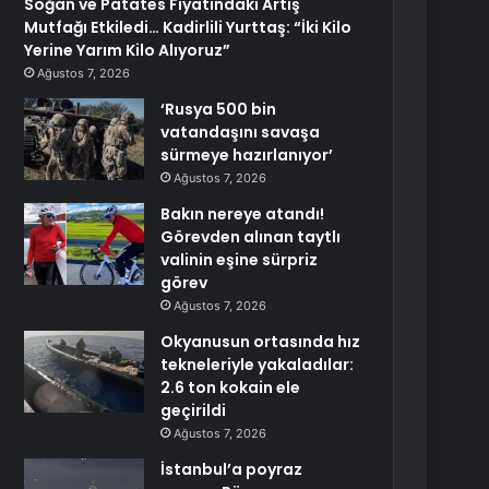
Soğan ve Patates Fiyatındaki Artış
Mutfağı Etkiledi… Kadirlili Yurttaş: “İki Kilo
Yerine Yarım Kilo Alıyoruz”
Ağustos 7, 2026
‘Rusya 500 bin
vatandaşını savaşa
sürmeye hazırlanıyor’
Ağustos 7, 2026
Bakın nereye atandı!
Görevden alınan taytlı
valinin eşine sürpriz
görev
Ağustos 7, 2026
Okyanusun ortasında hız
tekneleriyle yakaladılar:
2.6 ton kokain ele
geçirildi
Ağustos 7, 2026
İstanbul’a poyraz