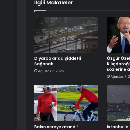
İlgili Makaleler
Diyarbakır’da Şiddetli
Özgür Öze
Sağanak
Kılıçdaroğl
sözlerine 
Ağustos 7, 2026
Ağustos 7, 
Bakın nereye atandı!
İstanbul’a 