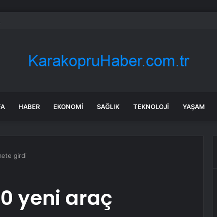
 Kamyonet Kaza Yaptı: 2 Yaralı
FA
HABER
EKONOMI
SAĞLIK
TEKNOLOJI
YAŞAM
mete girdi
30 yeni araç