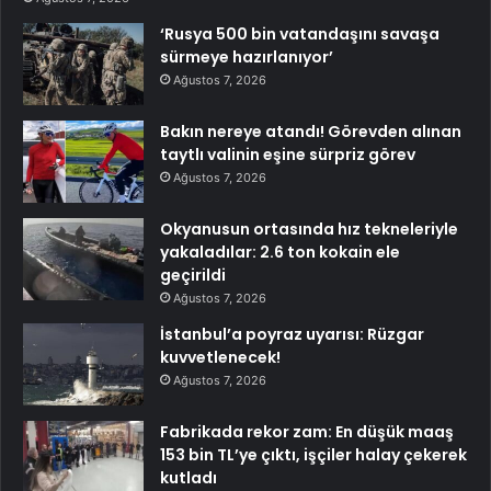
‘Rusya 500 bin vatandaşını savaşa
sürmeye hazırlanıyor’
Ağustos 7, 2026
Bakın nereye atandı! Görevden alınan
taytlı valinin eşine sürpriz görev
Ağustos 7, 2026
Okyanusun ortasında hız tekneleriyle
yakaladılar: 2.6 ton kokain ele
geçirildi
Ağustos 7, 2026
İstanbul’a poyraz uyarısı: Rüzgar
kuvvetlenecek!
Ağustos 7, 2026
Fabrikada rekor zam: En düşük maaş
153 bin TL’ye çıktı, işçiler halay çekerek
kutladı