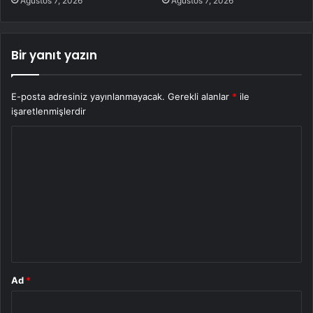
Ağustos 7, 2026
Ağustos 7, 2026
Bir yanıt yazın
E-posta adresiniz yayınlanmayacak.
Gerekli alanlar
*
ile
işaretlenmişlerdir
Y
o
r
u
m
*
Ad
*