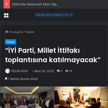
Edirne’de Kamyonet Kaza Yaptı: 2 Yaralı
Menü
Anasayfa
/
Haber
Haber
“İYİ Parti, Millet İttifakı
toplantısına katılmayacak”
PELİN DEDE
Mart 30, 2023
0
13
1 dakika okuma süresi