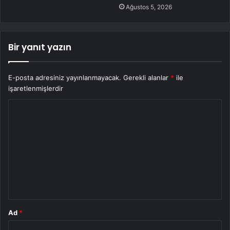
Ağustos 5, 2026
Bir yanıt yazın
E-posta adresiniz yayınlanmayacak.
Gerekli alanlar
*
ile
işaretlenmişlerdir
Y
o
r
u
m
*
Ad
*