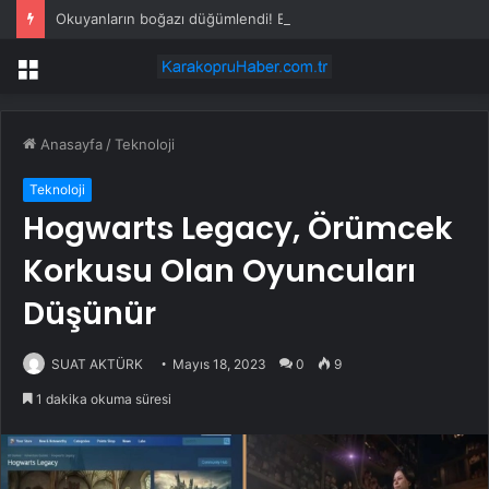
Okuyanların boğazı düğümlendi! Eren Kaşıkçı’nın ardından yapılan o yorum gündem oldu
Menü
Anasayfa
/
Teknoloji
Teknoloji
Hogwarts Legacy, Örümcek
Korkusu Olan Oyuncuları
Düşünür
SUAT AKTÜRK
Mayıs 18, 2023
0
9
1 dakika okuma süresi