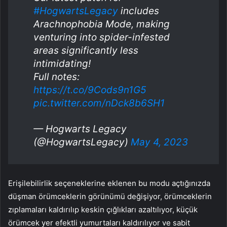
#HogwartsLegacy
includes
Arachnophobia Mode, making
venturing into spider-infested
areas significantly less
intimidating!
Full notes:
https://t.co/9Cods9n1G5
pic.twitter.com/nDck8b6SH1
— Hogwarts Legacy
(@HogwartsLegacy)
May 4, 2023
Erişilebilirlik seçeneklerine eklenen bu modu açtığınızda
düşman örümceklerin görünümü değişiyor, örümceklerin
zıplamaları kaldırılıp keskin çığlıkları azaltılıyor, küçük
örümcek yer efektli yumurtaları kaldırılıyor ve sabit