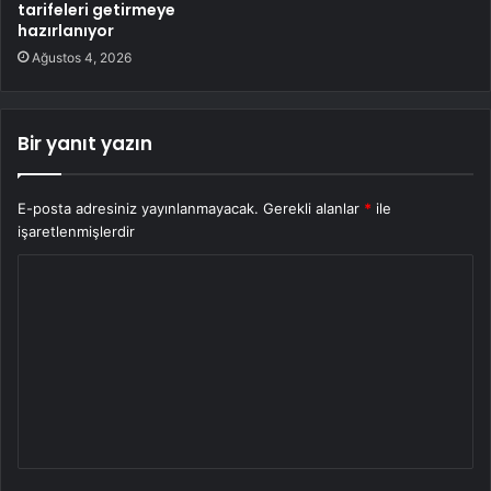
tarifeleri getirmeye
hazırlanıyor
Ağustos 4, 2026
Bir yanıt yazın
E-posta adresiniz yayınlanmayacak.
Gerekli alanlar
*
ile
işaretlenmişlerdir
Y
o
r
u
m
*