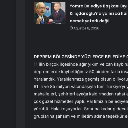
Yomra Belediye Başkanı Bıyı
Kılıçdaroğlu’na yalnızca hai
demek yeterli değil
Ağustos 8, 2026
DEPREM BÖLGESİNDE YÜZLERCE BELEDİYE Ç
11 ilin birçok ilçesinde ağır yıkım ve can kayb
depremlerde kaybettiğimiz 50 binden fazla insa
Yaralandık. Yaralılarımıza geçmiş olsun diliyo
81 ili ve 85 milyon vatandaşıyla tüm Türkiye’yi 
mahalleleri, şehirleri ayağa kaldırmadan raha
çok güzel hizmetler yaptı. Partimizin belediyel
yürüttü. Hala koşuyorlar. Sonuna kadar gidecek
gruplarına şahsım ve milletim adına teşekkür 