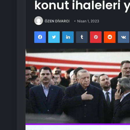
konut ihaleleri 
ÖZEN DİVARCI
Nisan 1, 2023
Facebook
Twitter
LinkedIn
Tumblr
Pinterest
Reddit