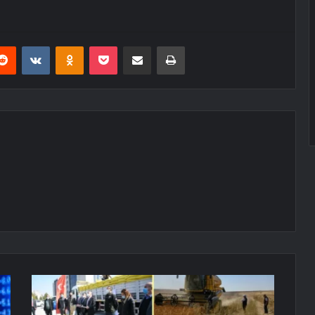
erest
Reddit
VKontakte
Odnoklassniki
Pocket
E-Posta ile paylaş
Yazdır