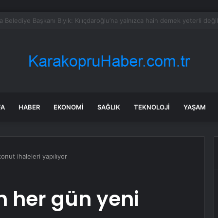
nların boğazı düğümlendi! Eren Kaşıkçı’nın ardından yapılan o yorum g
FA
HABER
EKONOMI
SAĞLIK
TEKNOLOJI
YAŞAM
ut ihaleleri yapılıyor
 her gün yeni