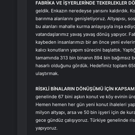
FABRİKA VE İŞYERLERİNDE TEKERLEKLER D
geldik. Enkazın neredeyse yarısını kaldırdık. Kon
barınma alanlarını genişletiyoruz. Altyapısı, sosy
bu alanları mahalle kurma anlayışıyla inşa ediyo
vatandaşlarımız yavaş yavaş dönüş yapıyor. Fab
kaybeden insanlarımızı bir an önce yeni evler
kalıcı konutların yapım sürecini başlattık. Yapt
tamamında 313 bin binanın 894 bin bağımsız böl
hasarlı olduğunu gördük. Hedefimiz toplam 65
ulaştırmak.
RİSKLİ BİNALARIN DÖNÜŞÜMÜ İÇİN KAPSAML
genelinde 67 bini aşkın konut ve köy evinin üre
Hemen hemen her gün yeni konut ihaleleri yapıl
milyon altyapı, arsa ve 50 bin işyeri için de ku
gece gündüz çalışıyoruz. Türkiye genelinde risk
yapıyoruz.