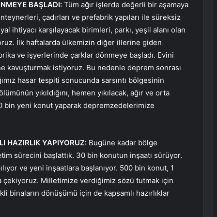
ÖNMEYE BAŞLADI:
Tüm ağır işlerde değerli bir aşamaya
teynerleri, çadırları ve prefabrik yapıları ile süreksiz
al ihtiyacı karşılayacak birimleri, parkı, yeşil alanı olan
ruz. İlk haftalarda ülkemizin diğer illerine giden
rika ve işyerlerinde çarklar dönmeye başladı. Evini
ine kavuşturmak istiyoruz. Bu nedenle deprem sonrası
ığımız hasar tespiti sonucunda sarsıntı bölgesinin
ümünün yıkıldığını, hemen yıkılacak, ağır ve orta
0 bin yeni konut yaparak depremzedelerimize
I HAZIRLIK YAPIYORUZ:
Bugüne kadar bölge
tim sürecini başlattık. 30 bin konutun inşaatı sürüyor.
ıyor ve yeni inşaatlara başlanıyor. 500 bin konut, 1
ra çekiyoruz. Milletimize verdiğimiz sözü tutmak için
li binaların dönüşümü için de kapsamlı hazırlıklar