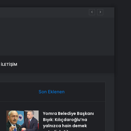
ündem oldu
İLETIŞIM
Son Eklenen
Yomra Belediye Başkanı
Bıyık: Kılıçdaroğlu’na
yalnızca hain demek