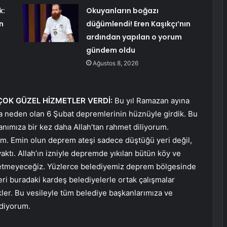
k:
Okuyanların boğazı
n
düğümlendi! Eren Kaşıkçı’nın
ardından yapılan o yorum
gündem oldu
Ağustos 8, 2026
OK GÜZEL HİZMETLER VERDİ:
Bu yıl Ramazan ayına
ına neden olan 6 Şubat depremlerinin hüznüyle girdik. Bu
nımıza bir kez daha Allah’tan rahmet diliyorum.
rum. Emin olun deprem ateşi sadece düştüğü yeri değil,
yaktı. Allah’ın izniyle depremde yıkılan bütün köy ve
t etmeyeceğiz. Yüzlerce belediyemiz deprem bölgesinde
eri buradaki kardeş belediyelerle ortak çalışmalar
ler. Bu vesileyle tüm belediye başkanlarımıza ve
ediyorum.