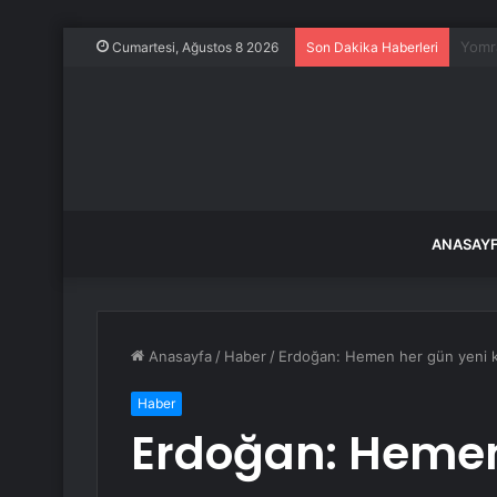
Okuya
Cumartesi, Ağustos 8 2026
Son Dakika Haberleri
ANASAY
Anasayfa
/
Haber
/
Erdoğan: Hemen her gün yeni kon
Haber
Erdoğan: Hemen