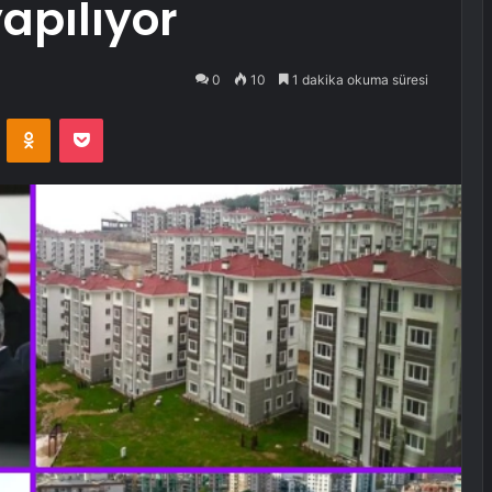
yapılıyor
0
10
1 dakika okuma süresi
VKontakte
Odnoklassniki
Pocket