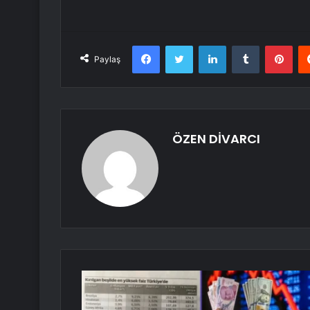
Facebook
Twitter
LinkedIn
Tumblr
Pint
Paylaş
ÖZEN DİVARCI