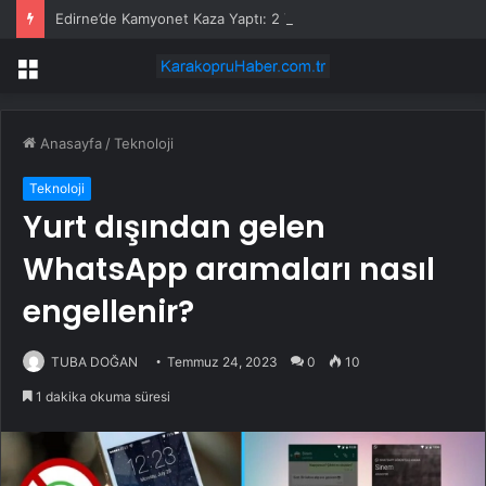
Edirne’de Kamyonet Kaza Yaptı: 2 Yaralı
Menü
Anasayfa
/
Teknoloji
Teknoloji
Yurt dışından gelen
WhatsApp aramaları nasıl
engellenir?
TUBA DOĞAN
Temmuz 24, 2023
0
10
1 dakika okuma süresi