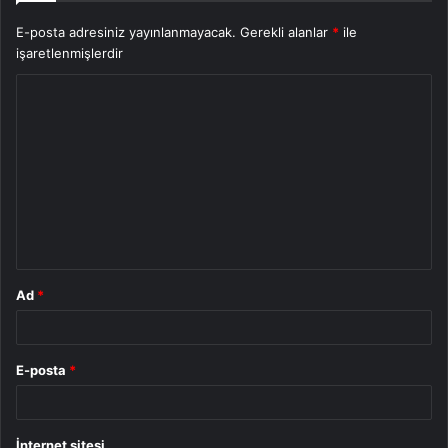
E-posta adresiniz yayınlanmayacak.
Gerekli alanlar
*
ile
işaretlenmişlerdir
Y
o
r
u
m
*
Ad
*
E-posta
*
İnternet sitesi