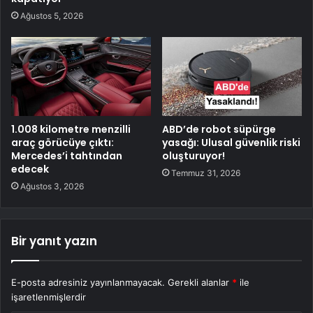
Ağustos 5, 2026
1.008 kilometre menzilli
ABD’de robot süpürge
araç görücüye çıktı:
yasağı: Ulusal güvenlik riski
Mercedes’i tahtından
oluşturuyor!
edecek
Temmuz 31, 2026
Ağustos 3, 2026
Bir yanıt yazın
E-posta adresiniz yayınlanmayacak.
Gerekli alanlar
*
ile
işaretlenmişlerdir