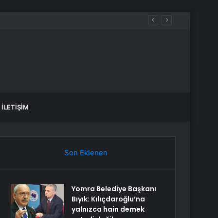
ündem oldu
İLETIŞIM
Son Eklenen
Yomra Belediye Başkanı
Bıyık: Kılıçdaroğlu’na
yalnızca hain demek