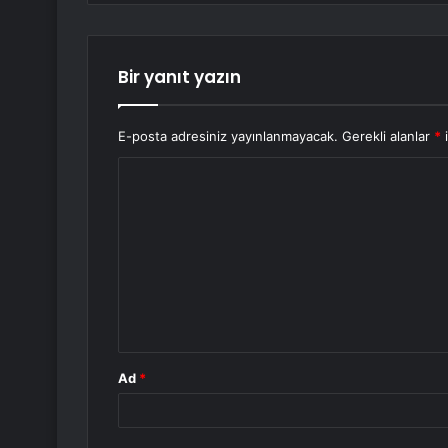
Bir yanıt yazın
E-posta adresiniz yayınlanmayacak.
Gerekli alanlar
*
i
Y
o
r
u
m
*
Ad
*