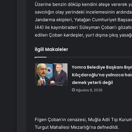
Üzerine benzin döküp kendini ateşe vererek yaş
savcılığın olay yerindeki incelemesinin ardınd
Jandarma ekipleri, Yatağan Cumhuriyet Başsavc
(44) ile kayınbiraderi Süleyman Çoban’ı gözaltı
edilen Çoban kardeşler, yurt dışına çıkış yasağı 
İlgili Makaleler
Yomra Belediye Başkanı Bıyı
Kılıçdaroğlu’na yalnızca hai
demek yeterli değil
Ağustos 8, 2026
Figen Çoban’ın cenazesi, Muğla Adli Tıp Kurum
Turgut Mahallesi Mezarlığı’na defnedildi.