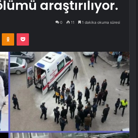
lümü araştırılıyor.
0
11
1 dakika okuma süresi
VKontakte
Odnoklassniki
Pocket