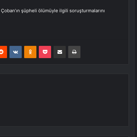
Çoban’ın şüpheli ölümüyle ilgili soruşturmalarını
erest
Reddit
VKontakte
Odnoklassniki
Pocket
E-Posta ile paylaş
Yazdır