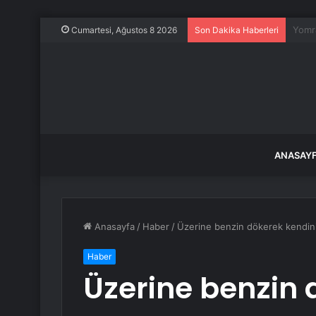
Okuya
Cumartesi, Ağustos 8 2026
Son Dakika Haberleri
ANASAY
Anasayfa
/
Haber
/
Üzerine benzin dökerek kendini 
Haber
Üzerine benzin 