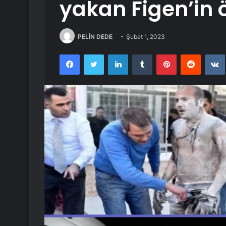
yakan Figen’in ö
PELİN DEDE
Şubat 1, 2023
Facebook
Twitter
LinkedIn
Tumblr
Pinterest
Reddit