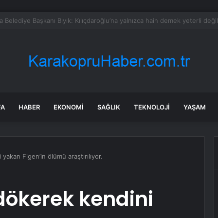
nların boğazı düğümlendi! Eren Kaşıkçı’nın ardından yapılan o yorum g
FA
HABER
EKONOMI
SAĞLIK
TEKNOLOJI
YAŞAM
yakan Figen’in ölümü araştırılıyor.
dökerek kendini