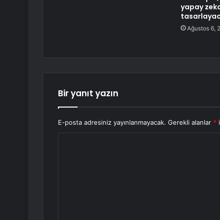
yapay zeka
tasarlaya
Ağustos 6, 
Bir yanıt yazın
E-posta adresiniz yayınlanmayacak.
Gerekli alanlar
*
i
Y
o
r
u
m
*