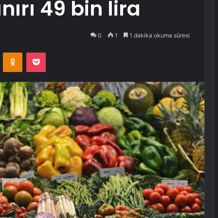
nırı 49 bin lira
0
1
1 dakika okuma süresi
VKontakte
Odnoklassniki
Pocket