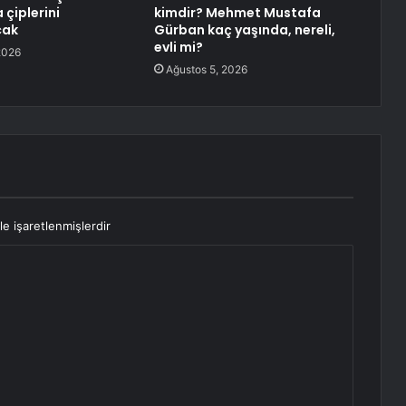
 çiplerini
kimdir? Mehmet Mustafa
cak
Gürban kaç yaşında, nereli,
evli mi?
2026
Ağustos 5, 2026
le işaretlenmişlerdir