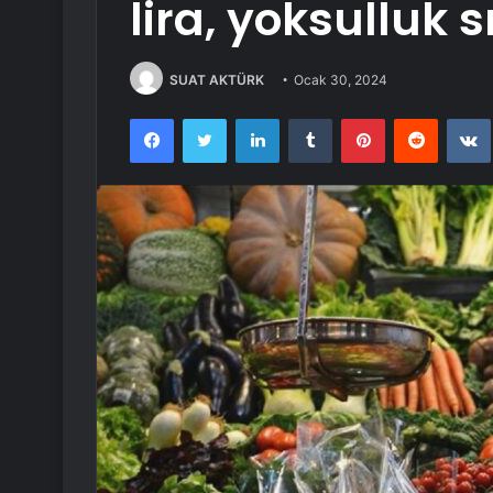
lira, yoksulluk sı
SUAT AKTÜRK
Ocak 30, 2024
Facebook
Twitter
LinkedIn
Tumblr
Pinterest
Reddit