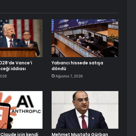
028’de Vance’i
Yabancı hissede satışa
ceği iddiası
döndü
2026
Ağustos 7, 2026
 Claude için kendi
Mehmet Mustafa Gürban