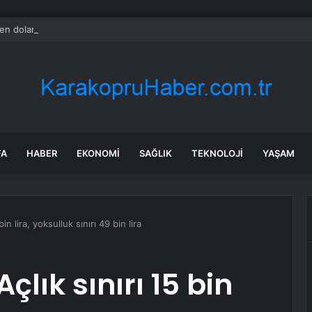
en dolar/TL tahmini
FA
HABER
EKONOMI
SAĞLIK
TEKNOLOJI
YAŞAM
bin lira, yoksulluk sınırı 49 bin lira
Açlık sınırı 15 bin