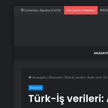
ING’d
Cumartesi, Ağustos 8 2026
Son Dakika Haberleri
ANASAY
Anasayfa
/
Ekonomi
/
Türk-İş verileri: Açlık sınırı 15 
Ekonomi
Türk-İş verileri: 