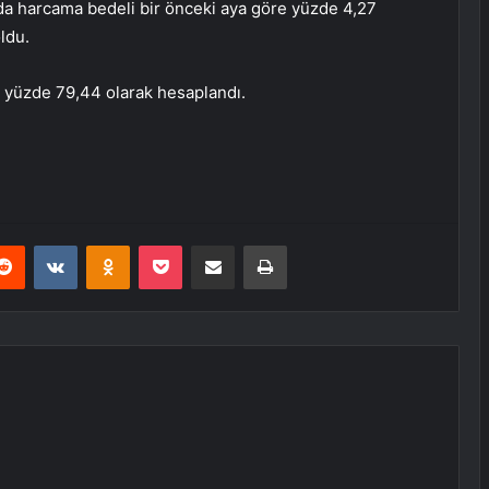
gıda harcama bedeli bir önceki aya göre yüzde 4,27
ldu.
se yüzde 79,44 olarak hesaplandı.
erest
Reddit
VKontakte
Odnoklassniki
Pocket
E-Posta ile paylaş
Yazdır