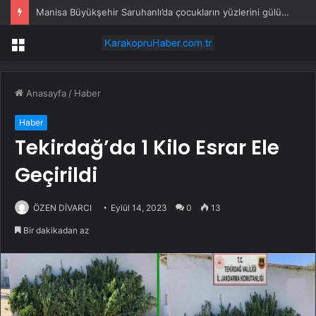
Manisa Büyükşehir Saruhanlı’da çocukların yüzlerini gülümsetti
Menü
Anasayfa
/
Haber
Haber
Tekirdağ’da 1 Kilo Esrar Ele
Geçirildi
ÖZEN DİVARCI
Eylül 14, 2023
0
13
Bir dakikadan az