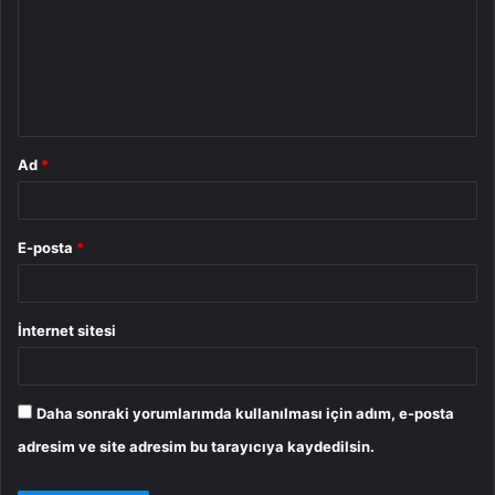
r
u
m
*
Ad
*
E-posta
*
İnternet sitesi
Daha sonraki yorumlarımda kullanılması için adım, e-posta
adresim ve site adresim bu tarayıcıya kaydedilsin.