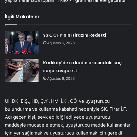
yapılan aramada toplam 1 kilo 71 gram esrar ele geçirildi.
İlgili Makaleler
YSK, CHP’nin İtirazını Redetti
Ağustos 6, 2026
Kadıköy’de iki kadın arasındaki saç
saça kavga etti
Ağustos 6, 2026
UI, DK, E.Ş., HD, Ç.Y., HM, İ.K., CÖ. ve uyuşturucu
bulundurma ve kullanma kabahati nedeniyle SK. Firar İ.F.
Adı geçen kişi, sevk edildiği adliyede uyuşturucu
maddeyle mücadele etmek, uyuşturucu madde kullananlar
için yer sağlamak ve uyuşturucu kullanmak için gerekli