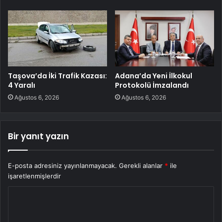
Taşova’da İki Trafik Kazası:
Adana’da Yeni İlkokul
4 Yaralı
Protokolü İmzalandı
Ağustos 6, 2026
Ağustos 6, 2026
Bir yanıt yazın
E-posta adresiniz yayınlanmayacak.
Gerekli alanlar
*
ile
işaretlenmişlerdir
Y
o