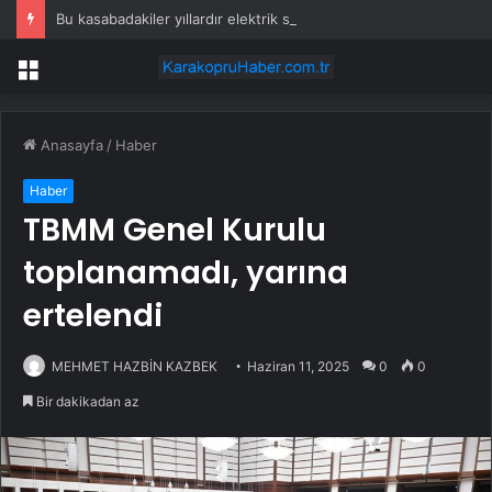
Bu kasabadakiler yıllardır elektrik süpürgesi sesiyle yaşıyor: Her yerden duyuluyor
Menü
Anasayfa
/
Haber
Haber
TBMM Genel Kurulu
toplanamadı, yarına
ertelendi
MEHMET HAZBİN KAZBEK
Haziran 11, 2025
0
0
Bir dakikadan az