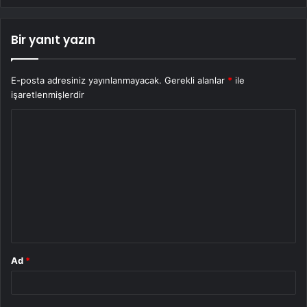
Bir yanıt yazın
E-posta adresiniz yayınlanmayacak.
Gerekli alanlar
*
ile
işaretlenmişlerdir
Y
o
r
u
m
*
Ad
*