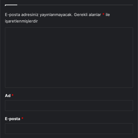
E-posta adresiniz yayınlanmayacak.
Gerekli alanlar
*
ile
işaretlenmişlerdir
Y
o
r
u
m
*
Ad
*
E-posta
*