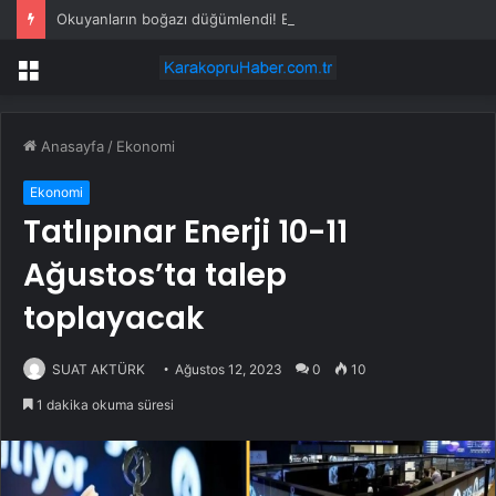
Okuyanların boğazı düğümlendi! Eren Kaşıkçı’nın ardından yapılan o yorum gündem oldu
Menü
Anasayfa
/
Ekonomi
Ekonomi
Tatlıpınar Enerji 10-11
Ağustos’ta talep
toplayacak
SUAT AKTÜRK
Ağustos 12, 2023
0
10
1 dakika okuma süresi