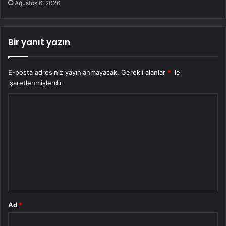
Ağustos 6, 2026
Bir yanıt yazın
E-posta adresiniz yayınlanmayacak.
Gerekli alanlar
*
ile
işaretlenmişlerdir
Y
o
r
u
m
*
Ad
*