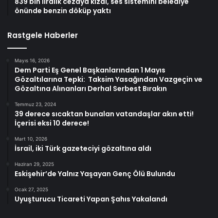
839 bin liralık cezaya kızdı, ses sistemini belediye
önünde benzin döküp yaktı
Rastgele Haberler
Mayıs 16, 2026
Dem Parti Eş Genel Başkanlarından 1 Mayıs
Gözaltılarına Tepki: Taksim Yasağından Vazgeçin ve
Gözaltına Alınanları Derhal Serbest Bırakın
Temmuz 23, 2024
39 derece sıcaktan bunalan vatandaşlar akın etti!
İçerisi eksi 10 derece!
Mart 10, 2026
İsrail, iki Türk gazeteciyi gözaltına aldı
Haziran 29, 2025
Eskişehir’de Yalnız Yaşayan Genç Ölü Bulundu
Ocak 27, 2025
Uyuşturucu Ticareti Yapan Şahıs Yakalandı