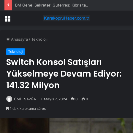
BM Genel Sekreteri Guterres: Kıbrıs’ta barışı dayatamayız, Kıbrıslılar inşa edebilir
Menü
Anasayfa
/
Teknoloji
Teknoloji
Switch Konsol Satışları
Yükselmeye Devam Ediyor:
141.32 Milyon
ÜMİT SAVĞA
Mayıs 7, 2024
0
0
1 dakika okuma süresi