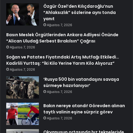
Özgür Özel’den Kılıçdaroğlu’nun
“Ahlaksızlık” sözlerine aynı tonda
yanıt
Ağustos 7, 2026
Basın Meslek Örgütlerinden Ankara Adliyesi Önünde
“Alican Uludağ Serbest Bırakılsın” Çağrısı
Ağustos 7, 2026
Soğan ve Patates Fiyatındaki Artış Mutfağı Etkiledi…
Kadirlili Yurttaş: “İki Kilo Yerine Yarım Kilo Alıyoruz”
Ağustos 7, 2026
‘Rusya 500 bin vatandaşını savaşa
sürmeye hazırlanıyor’
Ağustos 7, 2026
Bakın nereye atandı! Görevden alınan
taytlı valinin eşine sürpriz görev
Ağustos 7, 2026
Okyanusun ortasında hız tekneleriyle