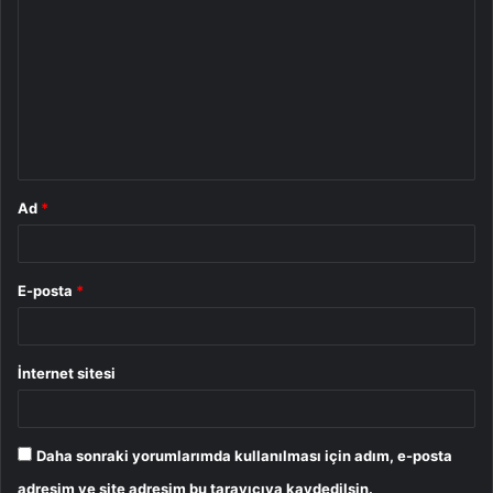
o
r
u
m
*
Ad
*
E-posta
*
İnternet sitesi
Daha sonraki yorumlarımda kullanılması için adım, e-posta
adresim ve site adresim bu tarayıcıya kaydedilsin.