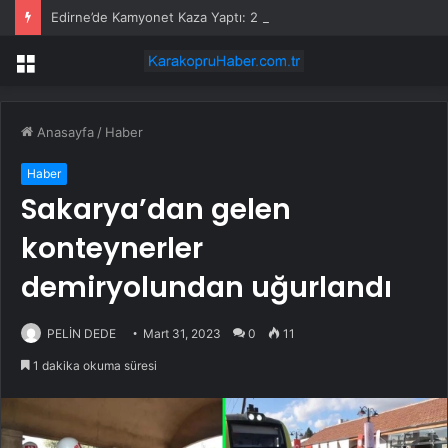
Edirne’de Kamyonet Kaza Yaptı: 2 Yaralı
Menü
Anasayfa
/
Haber
Haber
Sakarya’dan gelen
konteynerler
demiryolundan uğurlandı
PELİN DEDE
Mart 31, 2023
0
11
1 dakika okuma süresi