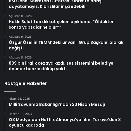
BM Genel Sekreteri Guterres: Kıbrıs’ta barışı
dayatamayız, Kıbrıslılar inşa edebilir
Ağustos 9, 2026
Hakkı Bulut’tan dikkat çeken açıklama: “Öldükten
sonra yapsalar ne olur?”
Ağustos 9, 2026
Özgür Özel’in TBMM’deki unvanı ‘Grup Başkanı’ olarak
değişti
Ağustos 8, 2026
839 bin liralık cezaya kızdı, ses sistemini belediye
önünde benzin döküp yaktı
Rastgele Haberler
Nisan 23, 2025
Milli Savunma Bakanlığı’ndan 23 Nisan Mesajı
Haziran 13, 2024
O3 Medya’dan Netflix Almanya’ya film: Türkiye’den 3
oyuncu kadroda