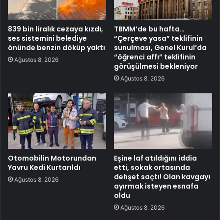
839 bin liralık cezaya kızdı,
TBMM’de bu hafta…
ses sistemini belediye
“Çerçeve yasa” teklifinin
önünde benzin döküp yaktı
sunulması, Genel Kurul’da
“öğrenci affı” teklifinin
Ağustos 8, 2026
görüşülmesi bekleniyor
Ağustos 8, 2026
Otomobilin Motorundan
Eşine laf atıldığını iddia
Yavru Kedi Kurtarıldı
etti, sokak ortasında
dehşet saçtı! Olan kavgayı
Ağustos 8, 2026
ayırmak isteyen esnafa
oldu
Ağustos 8, 2026