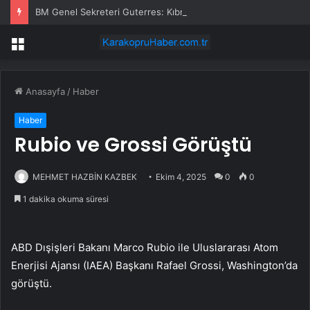
BM Genel Sekreteri Guterres: Kıbrıs’ta barışı dayatamayız, Kıbrıslılar inşa edebilir
Menü
Anasayfa
/
Haber
Haber
Rubio ve Grossi Görüştü
MEHMET HAZBİN KAZBEK
Ekim 4, 2025
0
0
1 dakika okuma süresi
ABD Dışişleri Bakanı Marco Rubio ile Uluslararası Atom
Enerjisi Ajansı (IAEA) Başkanı Rafael Grossi, Washington’da
görüştü.