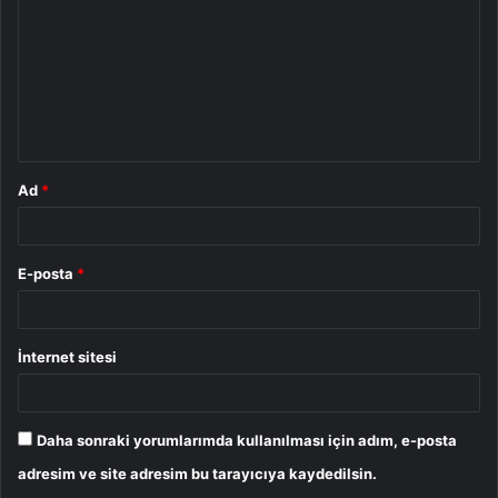
r
u
m
*
Ad
*
E-posta
*
İnternet sitesi
Daha sonraki yorumlarımda kullanılması için adım, e-posta
adresim ve site adresim bu tarayıcıya kaydedilsin.