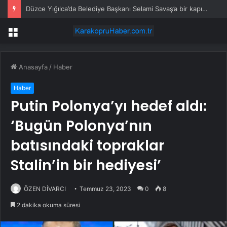
Düzce Yığılca’da Belediye Başkanı Selami Savaş’a bir kapı daha kapandı!
Menü
Anasayfa
/
Haber
Haber
Putin Polonya’yı hedef aldı:
‘Bugün Polonya’nın
batısındaki topraklar
Stalin’in bir hediyesi’
ÖZEN DİVARCI
Temmuz 23, 2023
0
8
2 dakika okuma süresi