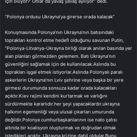
için ölüyor?’ Onlar da yavaş yavaş ayılıyor” dedi.
“Polonya ordusu Ukrayna’ya girerse orada kalacak”
Konuşmasında Polonya’nın Ukrayna’nın batısındaki
toprakları kontrol etme hedefi olduğunu savunan Putin,
“Polonya-Litvanya-Ukrayna birliği olarak anılan basında yer
alan planları görmezden gelemem. Batı Ukrayna’nın
güvenliğini sağlamak için de kullanılacak.Aslında bu
toprakları işgal etmek istiyorlar.Aslında Polonyalı paralı
askerlerin Ukrayna’nın Lviv şehrine veya başka bir yere
girmesi durumunda sonsuza kadar orada kalacakları
açıktır.Kiev rejimi kendini kurtarmak ve varlığını
sürdürmekte kararlıdır.her şeyi yapacaklardır.ukrayna
halkının egemenliği veya ulusal çıkarları umurunda
değildir.Polonya cumhurbaşkanlarının ise nato çatısı
altında bir koalisyon oluşturmak ve doğrudan olmak
istedikleri açıktır. Ukrayna krizine dahil oldular.Bunu