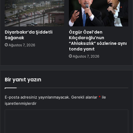
Diyarbakır’da Şiddetli
Özgür Özel’den
Sağanak
Kılıçdaroğlu’nun
“Ahlaksızlık” sözlerine aynı
Ağustos 7, 2026
tonda yanıt
Ağustos 7, 2026
Bir yanıt yazın
E-posta adresiniz yayınlanmayacak.
Gerekli alanlar
*
ile
işaretlenmişlerdir
Y
o
r