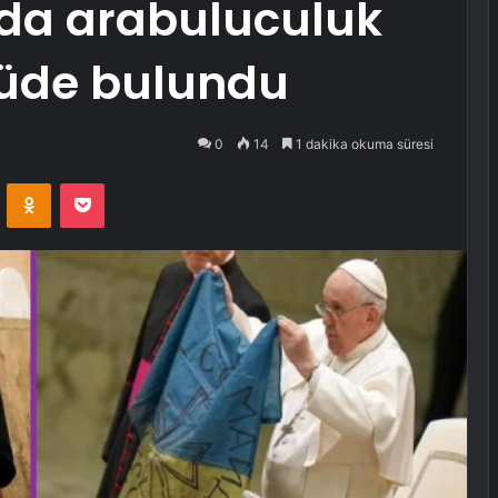
da arabuluculuk
güde bulundu
0
14
1 dakika okuma süresi
VKontakte
Odnoklassniki
Pocket