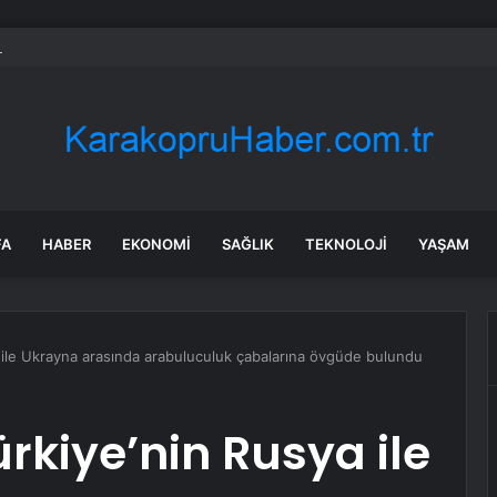
 Kamyonet Kaza Yaptı: 2 Yaralı
FA
HABER
EKONOMI
SAĞLIK
TEKNOLOJI
YAŞAM
 ile Ukrayna arasında arabuluculuk çabalarına övgüde bulundu
rkiye’nin Rusya ile