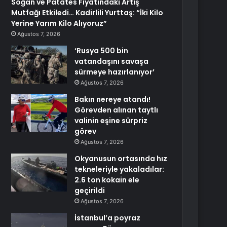
Soğan ve Patates Fiyatındaki Artış
Mutfağı Etkiledi… Kadirlili Yurttaş: “İki Kilo
Yerine Yarım Kilo Alıyoruz”
Ağustos 7, 2026
‘Rusya 500 bin
vatandaşını savaşa
sürmeye hazırlanıyor’
Ağustos 7, 2026
Bakın nereye atandı!
Görevden alınan taytlı
valinin eşine sürpriz
görev
Ağustos 7, 2026
Okyanusun ortasında hız
tekneleriyle yakaladılar:
2.6 ton kokain ele
geçirildi
Ağustos 7, 2026
İstanbul’a poyraz