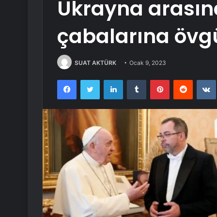
Ukrayna arasın
çabalarına öv
SUAT AKTÜRK
Ocak 9, 2023
Facebook
Twitter
LinkedIn
Tumblr
Pinterest
Reddit