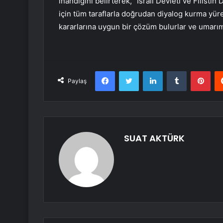
inandığını belirterek, “İsrail Devleti ve Filistin
için tüm taraflarla doğrudan diyalog kurma yüre
kararlarına uygun bir çözüm bulurlar ve umarım k
Facebook
Twitter
LinkedIn
Tumblr
Pint
Paylaş
SUAT AKTÜRK