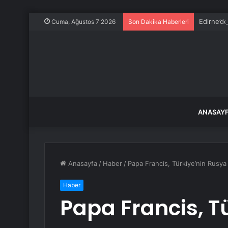
Edirne’de
Cuma, Ağustos 7 2026
Son Dakika Haberleri
ANASAY
Anasayfa
/
Haber
/
Papa Francis, Türkiye’nin Rusya
Haber
Papa Francis, Tü