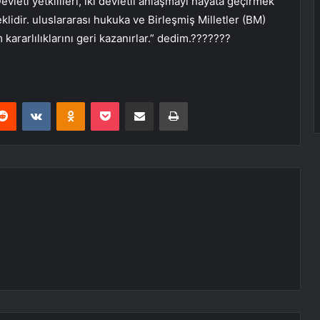
 Devleti yetkilileri, iki devletli anlaşmayı hayata geçirmek
klidir. uluslararası hukuka ve Birleşmiş Milletler (BM)
ararlılıklarını geri kazanırlar.” dedim.???????
erest
Reddit
VKontakte
Odnoklassniki
Pocket
E-Posta ile paylaş
Yazdır