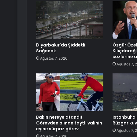
Diyarbakır’da Şiddetli
Özgür Öze
Sağanak
Kılıçdaroğl
sözlerine 
Ağustos 7, 2026
Ağustos 7, 
Bakın nereye atandı!
İstanbul’a 
Görevden alınan taytlı valinin
Rüzgar kuv
eşine sürpriz görev
Ağustos 7, 
Ağustos 7, 2026