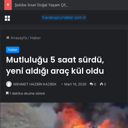
Şekibe İnsel Doğal Yaşam Çiftliği Atlı Binicilik Merkezi Oluyor
Menü
Anasayfa
/
Haber
Haber
Mutluluğu 5 saat sürdü,
yeni aldığı araç kül oldu
MEHMET HAZBİN KAZBEK
Mart 16, 2026
0
0
1 dakika okuma süresi