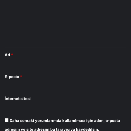
o
r
u
m
*
Ad
*
E-posta
*
İnternet sitesi
Daha sonraki yorumlarımda kullanılması için adım, e-posta
adresim ve site adresim bu tarayıcıya kaydedilsin.