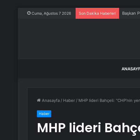
Başkan Pe
Cuma, Ağustos 7 2026
Son Dakika Haberleri
ANASAY
Anasayfa
/
Haber
/
MHP lideri Bahçeli: “CHP’nin yen
Haber
MHP lideri Bahçe