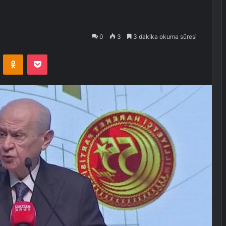
0
3
3 dakika okuma süresi
VKontakte
Odnoklassniki
Pocket