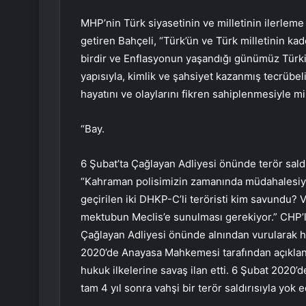
MHP’nin Türk siyasetinin ve milletinin ilerleme 
getiren Bahçeli, “Türk’ün ve Türk milletinin kad
birdir ve Enflasyonun yaşandığı günümüz Türkiye
yapısıyla, kimlik ve şahsiyet kazanmış tecrübeli
hayatını ve olaylarını fikren sahiplenmesiyle mi
“Bay.
6 Şubat’ta Çağlayan Adliyesi önünde terör saldı
“Kahraman polisimizin zamanında müdahalesiyle
geçirilen iki DHKP-C’li teröristi kim savundu? 
mektubun Meclis’e sunulması gerekiyor.” CHP’li
Çağlayan Adliyesi önünde alnından vurularak hak
2020’de Anayasa Mahkemesi tarafından açıklana
hukuk ilkelerine savaş ilan etti. 6 Şubat 2020’de
tam 4 yıl sonra vahşi bir terör saldırısıyla yok e