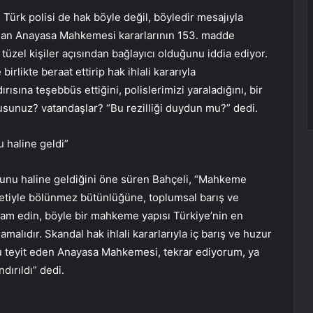
ürk polisi de hak böyle değil, böyledir mesajıyla
dan Anayasa Mahkemesi kararlarının 153. madde
tüzel kişiler açısından bağlayıcı olduğunu iddia ediyor.
birlikte beraat ettirip hak ihlali kararıyla
rısına teşebbüs ettiğini, polislerimizi yaraladığını, bir
usunuz? vatandaşlar? “Bu rezilliği duydun mu?” dedi.
 haline geldi”
runu haline geldiğini öne süren Bahçeli, “Mahkeme
letiyle bölünmez bütünlüğüne, toplumsal barış ve
evam edin, böyle bir mahkeme yapısı Türkiye’nin en
malıdır. Skandal hak ihlali kararlarıyla iç barış ve huzur
u teyit eden Anayasa Mahkemesi, tekrar ediyorum, ya
dırıldı” dedi.