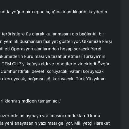
nda yoğun bir cephe açtığına inandıklarını kaydeden
röristlere üs olarak kullanmasını dış bağlantılı bir
n yeminli düşmanları faaliyet gösteriyor. Ülkemize karşı
milleti Operasyon ajanlarından hesap soracak Yerel
ümetlerin kurulması ve tezahür etmesi Türkiye’nin
DEM CHP’yi kafaya aldı ve tehditlerle zincirledi Özgür
.Cumhur İttifakı devleti koruyacak, vatanı koruyacak
rı koruyacak, bağımsızlığı koruyacak, Türk Yüzyılının
rlıklarını şimdiden tamamladı.”
zerinde anlaşmaya varılmasını umdukları 9 konu
a yeni anayasanın yazılması geliyor. Milliyetçi Hareket