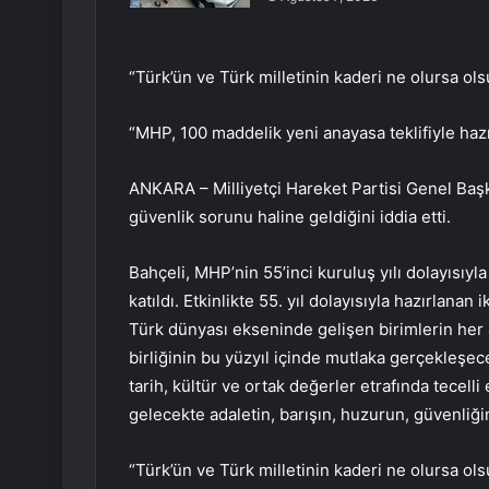
“Türk’ün ve Türk milletinin kaderi ne olursa olsu
“MHP, 100 maddelik yeni anayasa teklifiyle hazı
ANKARA – Milliyetçi Hareket Partisi Genel Başk
güvenlik sorunu haline geldiğini iddia etti.
Bahçeli, MHP’nin 55’inci kuruluş yılı dolayısı
katıldı. Etkinlikte 55. yıl dolayısıyla hazırlanan
Türk dünyası ekseninde gelişen birimlerin her 
birliğinin bu yüzyıl içinde mutlaka gerçekleşec
tarih, kültür ve ortak değerler etrafında tecel
gelecekte adaletin, barışın, huzurun, güvenliğin
“Türk’ün ve Türk milletinin kaderi ne olursa olsu