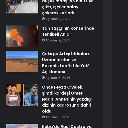
düşük maaş 153 bin TL’ye
çıktı, işçiler halay
çekerek kutladı
Ağustos 7, 2026
Tan Taşçı’nın Konserinde
Tehlikeli Anlar
Ağustos 7, 2026
Çekirge Artışı İddiaları:
Uzmanlardan ve
Bakanlıktan ‘İstila Yok’
Açıklaması
Ağustos 6, 2026
Önce Feyza Civelek,
şimdi kardeşi Ömer
Nadir: Annesinin yazdığı
dizinin kadrosuna dahil
oldu
Ağustos 6, 2026
Küba’da Raul Castro’ya