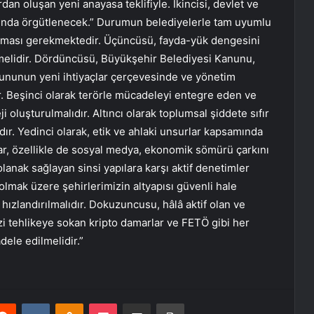
dan oluşan yeni anayasa teklifiyle. İkincisi, devlet ve
ında örgütlenecek.” Durumun belediyelerle tam uyumlu
pılması gerekmektedir. Üçüncüsü, fayda-yük dengesini
lmelidir. Dördüncüsü, Büyükşehir Belediyesi Kanunu,
ununun yeni ihtiyaçlar çerçevesinde ve yönetim
. Beşinci olarak terörle mücadeleyi entegre eden ve
ji oluşturulmalıdır. Altıncı olarak toplumsal şiddete sıfır
dır. Yedinci olarak, etik ve ahlaki unsurlar kapsamında
r, özellikle de sosyal medya, ekonomik sömürü çarkını
lanak sağlayan sinsi yapılara karşı aktif denetimler
 olmak üzere şehirlerimizin altyapısı güvenli hale
hızlandırılmalıdır. Dokuzuncusu, hâlâ aktif olan ve
mizi tehlikeye sokan kripto damarlar ve FETÖ gibi her
dele edilmelidir.”
erest
Reddit
VKontakte
Odnoklassniki
Pocket
E-Posta ile paylaş
Yazdır