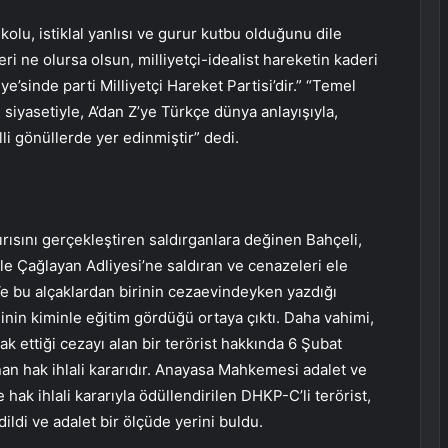
kolu, istiklal yanlısı ve gurur kutbu olduğunu dile
eri ne olursa olsun, milliyetçi-idealist hareketin kaderi
’sinde parti Milliyetçi Hareket Partisi’dir.” “Temel
 siyasetiyle, A’dan Z’ye Türkçe dünya anlayışıyla,
lli gönüllerde yer edinmiştir” dedi.
rısını gerçekleştiren saldırganlara değinen Bahçeli,
 Çağlayan Adliyesi’ne saldıran ve cenazeleri ele
Ve bu alçaklardan birinin cezaevindeyken yazdığı
nin kiminle eğitim gördüğü ortaya çıktı. Daha vahimi,
 ettiği cezayı alan bir terörist hakkında 6 Şubat
n hak ihlali kararıdır. Anayasa Mahkemesi adalet ve
 hak ihlali kararıyla ödüllendirilen DHKP-C’li terörist,
dildi ve adalet bir ölçüde yerini buldu.