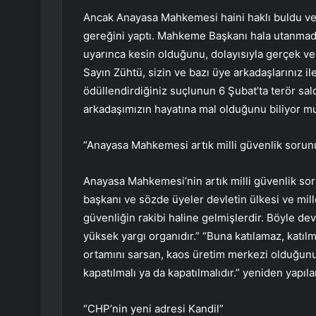
Ancak Anayasa Mahkemesi haini haklı buldu ve T
gereğini yaptı. Mahkeme Başkanı hala utanma
uyarınca kesin olduğunu, dolayısıyla gerçek ve 
Sayın Zühtü, sizin ve bazı üye arkadaşlarınız ile 
ödüllendirdiğiniz suçlunun 6 Şubat’ta terör saldı
arkadaşımızın hayatına mal olduğunu biliyor m
“Anayasa Mahkemesi artık milli güvenlik sorunu
Anayasa Mahkemesi’nin artık milli güvenlik so
başkanı ve sözde üyeler devletin ülkesi ve mil
güvenliğin rakibi haline gelmişlerdir. Böyle d
yüksek yargı organıdır.” “Buna katılamaz, katılma
ortamını sarsan, kaos üretim merkezi olduğun
kapatılmalı ya da kapatılmalıdır.” yeniden yapılan
“CHP’nin yeni adresi Kandil”