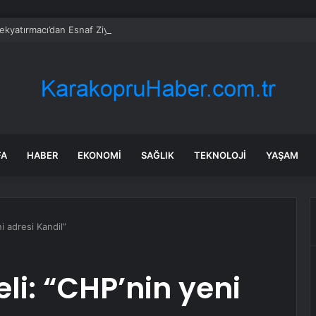
kyatırmacı’dan Esnaf Ziyareti
FA
HABER
EKONOMI
SAĞLIK
TEKNOLOJI
YAŞAM
i adresi Kandil”
li: “CHP’nin yeni