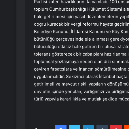
Partisi zaten hazırlıklarını tamamladı. 100 unsur
toplum Cumhurbaşkanlığı Hükümet Sistemi alt
hale getirilmesi için yasal düzenlemelerin ya
doğru kuracak bir vergi reformu hayata geçiri
Belediye Kanunu, İl İdaresi Kanunu ve Köy Kan
bütünlüğü çerçevesinde ele alınması gerekiyor
bölücülüğü etkisiz hale getiren bir ulusal strate
tolerans gösterecek bir çaba planı hazırlanmalı
toplumsal yozlaşmaya neden olan dizi sinemala
çeviren fırsatçılara ve inancın sömürülmesine o
uygulanmalıdır. Sekizinci olarak İstanbul başta
getirilmeli ve mevcut riskli yapıların dönüşümü 
devletin içinde yer alan, varlığımızı ve birliği
türlü yapıyla kararlılıkla ve mutlak şekilde müca
Facebook
Twitter
LinkedIn
Tumblr
Pint