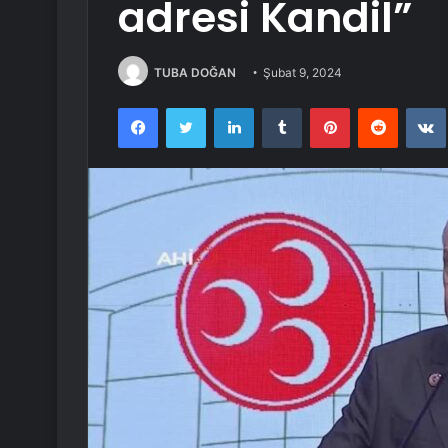
adresi Kandil”
TUBA DOĞAN
Şubat 9, 2024
Facebook
Twitter
LinkedIn
Tumblr
Pinterest
Reddit