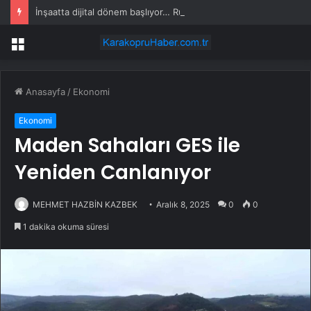
İnşaatta dijital dönem başlıyor… Ruhsat projelerinde BIM ve e-PYS zorunluluğu geliyor
Menü
Anasayfa
/
Ekonomi
Ekonomi
Maden Sahaları GES ile
Yeniden Canlanıyor
MEHMET HAZBİN KAZBEK
Aralık 8, 2025
0
0
1 dakika okuma süresi