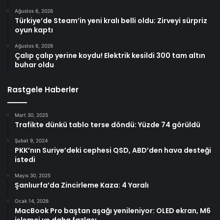
Ağustos 6, 2026
Türkiye’de Steam’in yeni kralı belli oldu: Zirveyi sürpriz
oyun kaptı
Ağustos 6, 2026
Çalıp çalıp yerine koydu! Elektrik kesildi 300 tam altın
buhar oldu
Rastgele Haberler
Mart 30, 2025
Trafikte dünkü tablo terse döndü: Yüzde 74 görüldü
Şubat 9, 2024
PKK’nın Suriye’deki cephesi QSD, ABD’den hava desteği
istedi
Mayıs 30, 2025
Şanlıurfa’da Zincirleme Kaza: 4 Yaralı
Ocak 14, 2026
MacBook Pro baştan aşağı yenileniyor: OLED ekran, M6
işlemci ve daha fazlası