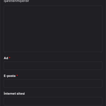
işaretlenmişlerdir
Y
o
r
u
m
*
Ad
*
E-posta
*
İnternet sitesi