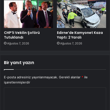
CHP’li Vekilin Şoförü
Edirne’de Kamyonet Kaza
Tutuklandı
Yaptı: 2 Yaralı
Ağustos 7, 2026
Ağustos 7, 2026
Bir yanıt yazın
E-posta adresiniz yayınlanmayacak.
Gerekli alanlar
*
ile
işaretlenmişlerdir
Y
o
r