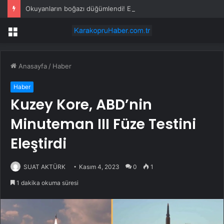
Okuyanların boğazı düğümlendi! Eren Kaşıkçı’nın ardından yapılan o yorum gündem oldu
Menü
Anasayfa
/
Haber
Haber
Kuzey Kore, ABD’nin
Minuteman III Füze Testini
Eleştirdi
SUAT AKTÜRK
Kasım 4, 2023
0
1
1 dakika okuma süresi