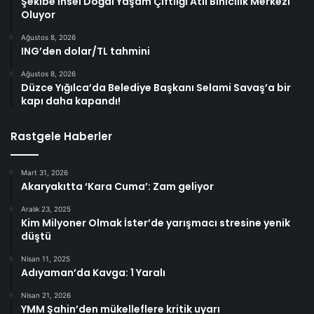
Şekibe İnsel Doğal Yaşam Çiftliği Atlı Binicilik Merkezi
Oluyor
Ağustos 8, 2026
ING’den dolar/TL tahmini
Ağustos 8, 2026
Düzce Yığılca’da Belediye Başkanı Selami Savaş’a bir
kapı daha kapandı!
Rastgele Haberler
Mart 31, 2026
Akaryakıtta ‘Kara Cuma’: Zam geliyor
Aralık 23, 2025
Kim Milyoner Olmak İster’de yarışmacı stresine yenik
düştü
Nisan 11, 2025
Adıyaman’da Kavga: 1 Yaralı
Nisan 21, 2026
YMM Şahin’den mükelleflere kritik uyarı