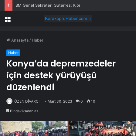
BM Genel Sekreteri Guterres: Kıbrıs’ta barışı dayatamayız, Kıbrıslılar inşa edebilir
Menü
Anasayfa
/
Haber
Haber
Konya’da depremzedeler
için destek yürüyüşü
düzenlendi
ÖZEN DİVARCI
Mart 30, 2023
0
10
Bir dakikadan az