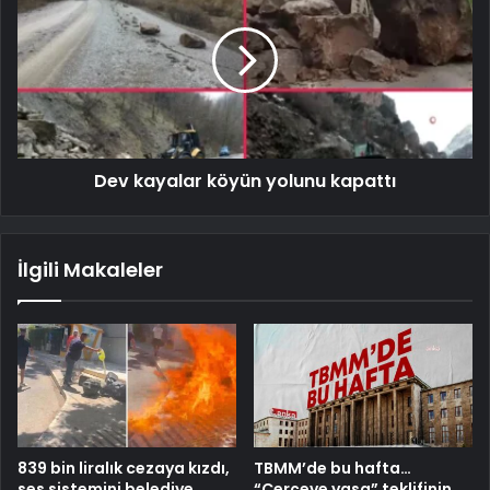
Dev kayalar köyün yolunu kapattı
İlgili Makaleler
839 bin liralık cezaya kızdı,
TBMM’de bu hafta…
ses sistemini belediye
“Çerçeve yasa” teklifinin