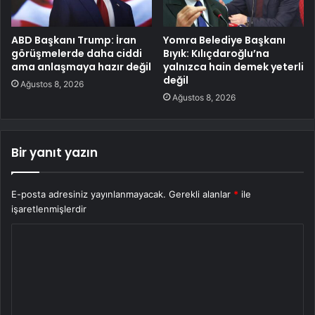
ABD Başkanı Trump: İran
Yomra Belediye Başkanı
görüşmelerde daha ciddi
Bıyık: Kılıçdaroğlu’na
ama anlaşmaya hazır değil
yalnızca hain demek yeterli
değil
Ağustos 8, 2026
Ağustos 8, 2026
Bir yanıt yazın
E-posta adresiniz yayınlanmayacak.
Gerekli alanlar
*
ile
işaretlenmişlerdir
Y
o
r
u