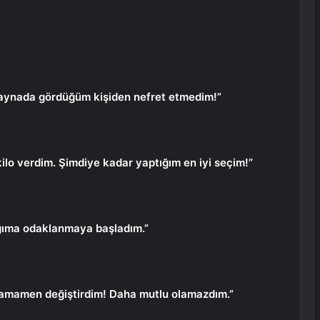
ez aynada gördüğüm kişiden nefret etmedim!”
kilo verdim. Şimdiye kadar yaptığım en iyi seçim!”
ığıma odaklanmaya başladım.”
 tamamen değiştirdim! Daha mutlu olamazdım.”