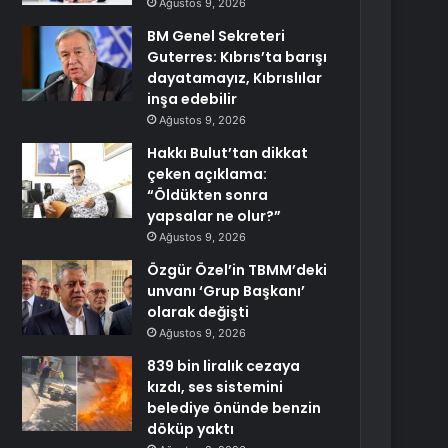
Ağustos 9, 2026
BM Genel Sekreteri
Guterres: Kıbrıs’ta barışı
dayatamayız, Kıbrıslılar
inşa edebilir
Ağustos 9, 2026
Hakkı Bulut’tan dikkat
çeken açıklama:
“Öldükten sonra
yapsalar ne olur?”
Ağustos 9, 2026
Özgür Özel’in TBMM’deki
unvanı ‘Grup Başkanı’
olarak değişti
Ağustos 9, 2026
839 bin liralık cezaya
kızdı, ses sistemini
belediye önünde benzin
döküp yaktı