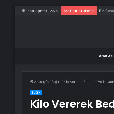
BM Genel 
Pazar, Ağustos 9 2026
Son Dakika Haberleri
ANASAY
Anasayfa
/
Sağlık
/
Kilo Vererek Bedenini ve Hayatı
Sağlık
Kilo Vererek Be