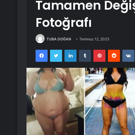
Tamamen Değişt
Fotoğrafı
TUBA DOĞAN
Temmuz 12, 2023
Facebook
Twitter
LinkedIn
Tumblr
Pinterest
Reddit