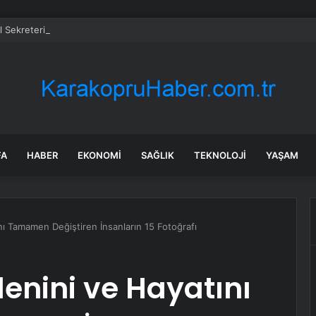
Sekreteri Guterres: Kıbrıs’ta barışı dayatamayız, Kıbrıslılar inşa edebilir
FA
HABER
EKONOMI
SAĞLIK
TEKNOLOJI
YAŞAM
nı Tamamen Değiştiren İnsanların 15 Fotoğrafı
denini ve Hayatını