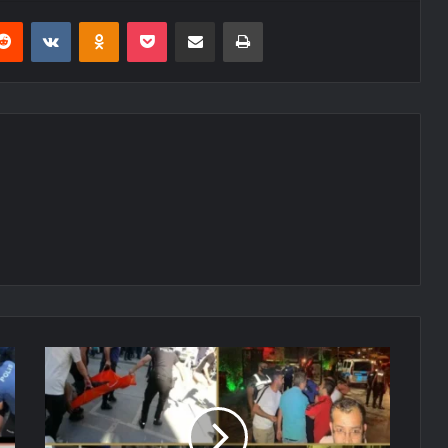
erest
Reddit
VKontakte
Odnoklassniki
Pocket
E-Posta ile paylaş
Yazdır