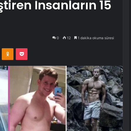
iren İnsanların 15
0
12
1 dakika okuma süresi
VKontakte
Odnoklassniki
Pocket