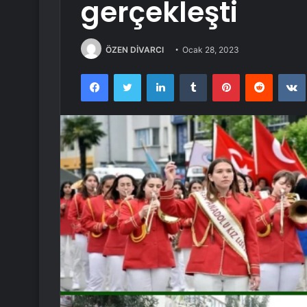
gerçekleşti
ÖZEN DİVARCI
Ocak 28, 2023
Facebook
Twitter
LinkedIn
Tumblr
Pinterest
Reddit