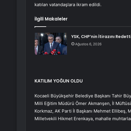
katılan vatandaşlara ikram edildi.
İlgili Makaleler
YSK, CHP’nin İtirazını Redett
Ağustos 6, 2026
KATILIM YOĞUN OLDU
Kocaeli Büyükşehir Belediye Başkanı Tahir Büyük
Milli Eğitim Müdürü Ömer Akmanşen, İl Müftüsü 
Korkmaz, AK Parti İl Başkanı Mehmet Ellibeş, 
Milletvekili Hikmet Erenkaya, mahalle muhtarlar