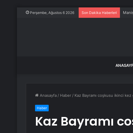
Manis
Perşembe, Ağustos 6 2026
Son Dakika Haberleri
ANASAY
Anasayfa
/
Haber
/
Kaz Bayramı coşkusu ikinci kez 
Haber
Kaz Bayramı coş