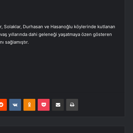
er, Solaklar, Durhasan ve Hasanoğlu köylerinde kutlanan
Savaş yıllarında dahi geleneği yaşatmaya özen gösteren
nı sağlamıştır.
erest
Reddit
VKontakte
Odnoklassniki
Pocket
E-Posta ile paylaş
Yazdır