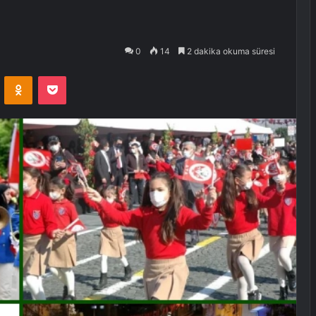
0
14
2 dakika okuma süresi
VKontakte
Odnoklassniki
Pocket