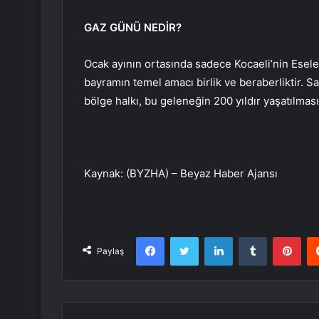
GAZ GÜNÜ NEDİR?
Ocak ayının ortasında sadece Kocaeli’nin Esel
bayramın temel amacı birlik ve beraberliktir. 
bölge halkı, bu geleneğin 200 yıldır yaşatılması
Kaynak: (BYZHA) – Beyaz Haber Ajansı
Facebook
Twitter
LinkedIn
Tumblr
Pint
Paylaş