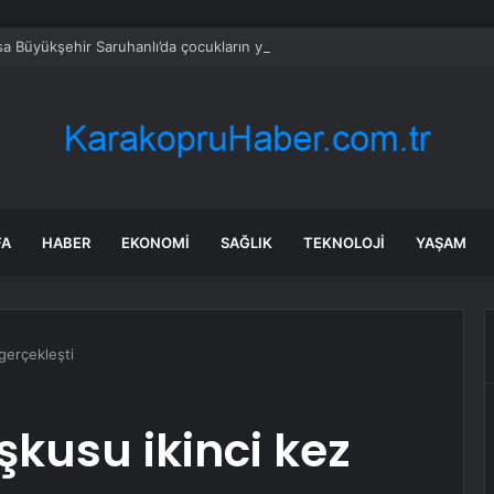
a Büyükşehir Saruhanlı’da çocukların yüzlerini gülümsetti
FA
HABER
EKONOMI
SAĞLIK
TEKNOLOJI
YAŞAM
gerçekleşti
kusu ikinci kez