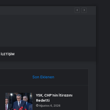
İLETIŞIM
Son Eklenen
YSK, CHP’nin İtirazını
Redetti
Ağustos 6, 2026