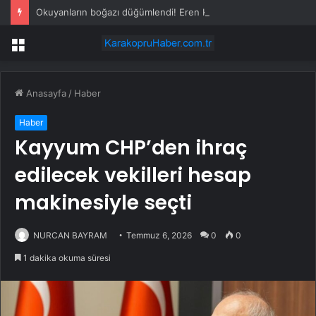
Okuyanların boğazı düğümlendi! Eren Kaşıkçı’nın ardından yapılan o yorum gündem oldu
Menü
Anasayfa
/
Haber
Haber
Kayyum CHP’den ihraç
edilecek vekilleri hesap
makinesiyle seçti
NURCAN BAYRAM
Temmuz 6, 2026
0
0
1 dakika okuma süresi