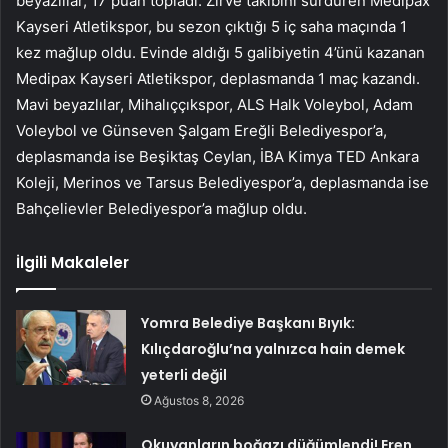
beyazlılar, 17 puan topladı. Zirve takibini sürdüren Medipax
Kayseri Atletikspor, bu sezon çıktığı 5 iç saha maçında 1
kez mağlup oldu. Evinde aldığı 5 galibiyetin 4’ünü kazanan
Medipax Kayseri Atletikspor, deplasmanda 1 maç kazandı.
Mavi beyazlılar, Mihalıççıkspor, ALS Halk Voleybol, Adam
Voleybol ve Günseven Şalgam Ereğli Belediyespor’a,
deplasmanda ise Beşiktaş Ceylan, İBA Kimya TED Ankara
Koleji, Merinos ve Tarsus Belediyespor’a, deplasmanda ise
Bahçelievler Belediyespor’a mağlup oldu.
İlgili Makaleler
Yomra Belediye Başkanı Bıyık:
Kılıçdaroğlu’na yalnızca hain demek
yeterli değil
Ağustos 8, 2026
Okuyanların boğazı düğümlendi! Eren