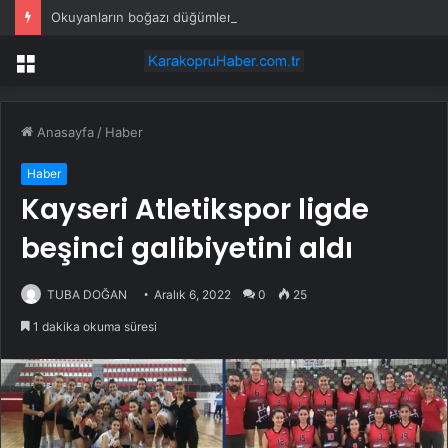
Okuyanların boğazı düğümlendi! Eren Kaşıkçı’nın ardından yapılan o yorum gündem oldu
Menü
Anasayfa
/
Haber
Haber
Kayseri Atletikspor ligde
beşinci galibiyetini aldı
TUBA DOĞAN
Aralık 6, 2022
0
25
1 dakika okuma süresi