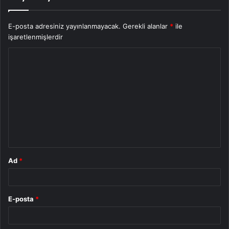
E-posta adresiniz yayınlanmayacak.
Gerekli alanlar
*
ile
işaretlenmişlerdir
Y
o
r
u
m
*
Ad
*
E-posta
*