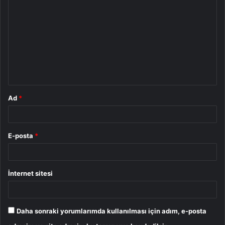
o
r
u
m
*
Ad
*
E-posta
*
İnternet sitesi
Daha sonraki yorumlarımda kullanılması için adım, e-posta