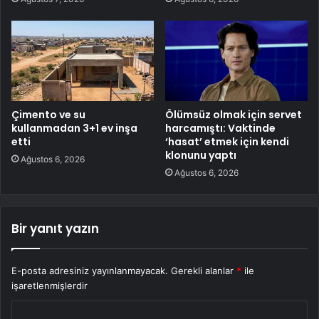
Çimento ve su
Ölümsüz olmak için servet
kullanmadan 3+1 ev inşa
harcamıştı: Vaktinde
etti
‘hasat’ etmek için kendi
klonunu yaptı
Ağustos 6, 2026
Ağustos 6, 2026
Bir yanıt yazın
E-posta adresiniz yayınlanmayacak.
Gerekli alanlar
*
ile
işaretlenmişlerdir
Y