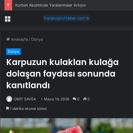
Kurban Kesiminde Yaralanmalar Artıyor
Menü
Anasayfa
/
Dünya
Dünya
Karpuzun kulaklan kulağa
dolaşan faydası sonunda
kanıtlandı
ÜMİT SAVĞA
Mayıs 19, 2026
0
0
1 dakika okuma süresi