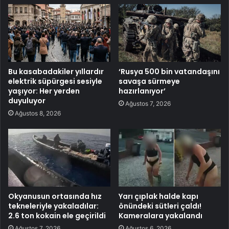
Bu kasabadakiler yıllardır
‘Rusya 500 bin vatandaşını
elektrik süpürgesi sesiyle
savaşa sürmeye
yaşıyor: Her yerden
hazırlanıyor’
duyuluyor
Ağustos 7, 2026
Ağustos 8, 2026
Okyanusun ortasında hız
Yarı çıplak halde kapı
tekneleriyle yakaladılar:
önündeki sütleri çaldı!
2.6 ton kokain ele geçirildi
Kameralara yakalandı
Ağustos 7, 2026
Ağustos 6, 2026