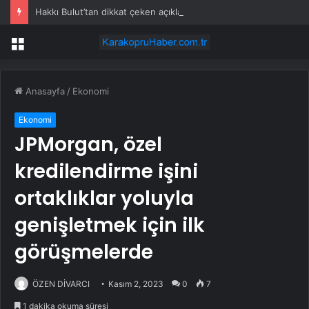
Hakkı Bulut’tan dikkat çeken açıklama: “Öldükten sonra yapsalar ne olur?”
Menü
Anasayfa
/
Ekonomi
Ekonomi
JPMorgan, özel
kredilendirme işini
ortaklıklar yoluyla
genişletmek için ilk
görüşmelerde
ÖZEN DİVARCI
Kasım 2, 2023
0
7
1 dakika okuma süresi