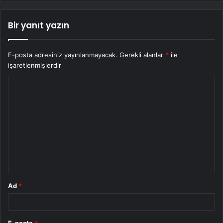
Bir yanıt yazın
E-posta adresiniz yayınlanmayacak.
Gerekli alanlar
*
ile
işaretlenmişlerdir
Y
o
r
u
m
*
Ad
*