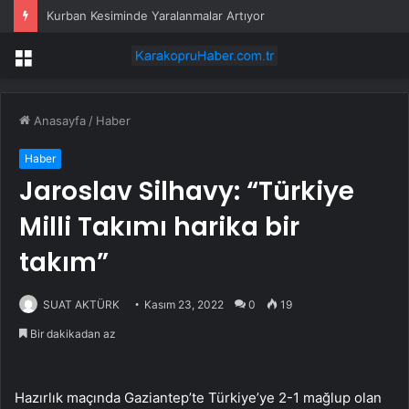
Kurban Kesiminde Yaralanmalar Artıyor
Menü
Anasayfa
/
Haber
Haber
Jaroslav Silhavy: “Türkiye
Milli Takımı harika bir
takım”
SUAT AKTÜRK
Kasım 23, 2022
0
19
Bir dakikadan az
Hazırlık maçında Gaziantep’te Türkiye’ye 2-1 mağlup olan