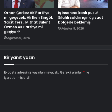
Orhan Çerkez AK Parti’ye
İş insanına kanlı pusu!
mi geçecek, Ali Eren Bingöl,
Silahlı saldırı için üç saat
Sacit Terzi, Mithat Bülent
bölgede beklemiş
Özmen AK Parti’ye mi
Ağustos 9, 2026
geçiyor?
Ağustos 9, 2026
Bir yanıt yazın
E-posta adresiniz yayınlanmayacak.
Gerekli alanlar
*
ile
işaretlenmişlerdir
Y
o
r
u