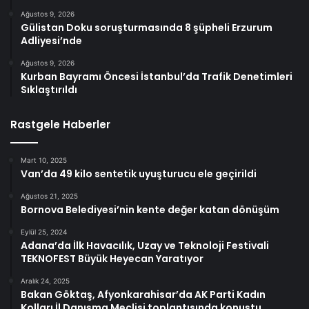
Ağustos 9, 2026
Gülistan Doku soruşturmasında 8 şüpheli Erzurum
Adliyesi’nde
Ağustos 9, 2026
Kurban Bayramı Öncesi İstanbul’da Trafik Denetimleri
Sıklaştırıldı
Rastgele Haberler
Mart 10, 2025
Van’da 49 kilo sentetik uyuşturucu ele geçirildi
Ağustos 21, 2025
Bornova Belediyesi’nin kente değer katan dönüşüm
Eylül 25, 2024
Adana’da İlk Havacılık, Uzay ve Teknoloji Festivali
TEKNOFEST Büyük Heyecan Yaratıyor
Aralık 24, 2025
Bakan Göktaş, Afyonkarahisar’da AK Parti Kadın
Kolları İl Danışma Meclisi toplantısında konuştu