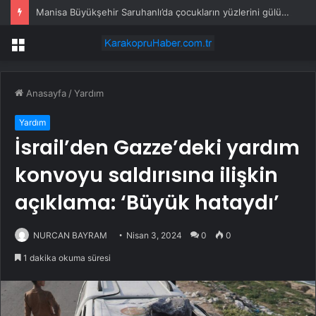
Manisa Büyükşehir Saruhanlı’da çocukların yüzlerini gülümsetti
Menü
Anasayfa
/
Yardım
Yardım
İsrail’den Gazze’deki yardım
konvoyu saldırısına ilişkin
açıklama: ‘Büyük hataydı’
NURCAN BAYRAM
Nisan 3, 2024
0
0
1 dakika okuma süresi