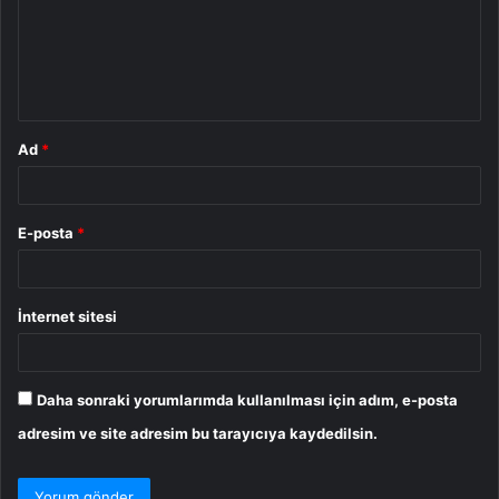
u
m
*
Ad
*
E-posta
*
İnternet sitesi
Daha sonraki yorumlarımda kullanılması için adım, e-posta
adresim ve site adresim bu tarayıcıya kaydedilsin.