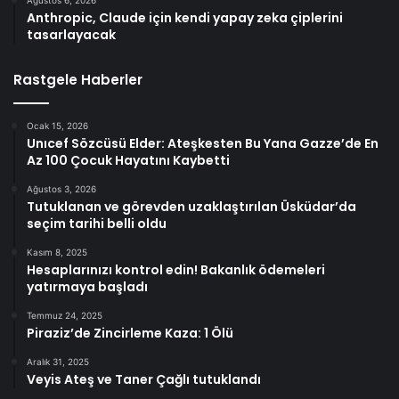
Ağustos 6, 2026
Anthropic, Claude için kendi yapay zeka çiplerini
tasarlayacak
Rastgele Haberler
Ocak 15, 2026
Unıcef Sözcüsü Elder: Ateşkesten Bu Yana Gazze’de En
Az 100 Çocuk Hayatını Kaybetti
Ağustos 3, 2026
Tutuklanan ve görevden uzaklaştırılan Üsküdar’da
seçim tarihi belli oldu
Kasım 8, 2025
Hesaplarınızı kontrol edin! Bakanlık ödemeleri
yatırmaya başladı
Temmuz 24, 2025
Piraziz’de Zincirleme Kaza: 1 Ölü
Aralık 31, 2025
Veyis Ateş ve Taner Çağlı tutuklandı