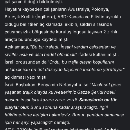
çalışanın öldüğü bildirilmişti.
Hayatını kaybeden çalışanların Avustralya, Polonya,
Birleşik Krallık (İngiltere), ABD-Kanada ve Filistin uyruklu
olduğu belirtilen açıklamada, ekibin, saldırı sırasında
çatışmasızlık bölgesinde kuruluş logosu taşıyan 2 zırhlı
araçta bulunduğu kaydedilmişti.
Açıklamada, “
Bu bir trajedi. İnsani yardım çalışanları ve
siviller asla ve asla hedef olmamalı
” ifadesi kullanılmıştı.
İsrail ordusundan da “
Ordu, bu trajik olayın koşullarını
anlamak için en üst düzeyde kapsamlı inceleme yürütüyor
”
açıklaması yapılmıştı.
İsrail Başbakanı Benyamin Netanyahu ise “
Maalesef gece
yaşanan trajik olayda kuvvetlerimiz Gazze Şeridi’ndeki
masum insanlara kazara zarar verdi.
Savaşlarda bu tür
olaylar olur.
Bunu sonuna kadar araştıracağız. İlgili
hükümetlerle iletişim halindeyiz. Bunun yeniden olmaması
için her şeyi yapacağız
” demişti.
WCK, 2010’da ünlü şef restoran işletmecisi José Andrés