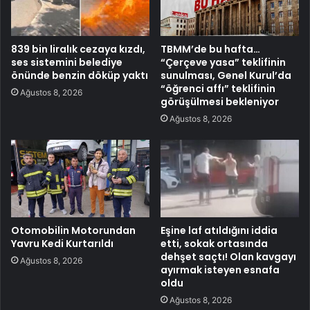
839 bin liralık cezaya kızdı,
TBMM’de bu hafta…
ses sistemini belediye
“Çerçeve yasa” teklifinin
önünde benzin döküp yaktı
sunulması, Genel Kurul’da
“öğrenci affı” teklifinin
Ağustos 8, 2026
görüşülmesi bekleniyor
Ağustos 8, 2026
Otomobilin Motorundan
Eşine laf atıldığını iddia
Yavru Kedi Kurtarıldı
etti, sokak ortasında
dehşet saçtı! Olan kavgayı
Ağustos 8, 2026
ayırmak isteyen esnafa
oldu
Ağustos 8, 2026