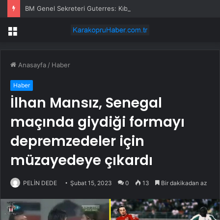
BM Genel Sekreteri Guterres: Kıbrıs’ta barışı dayatamayız, Kıbrıslılar inşa edebilir
Menü
Anasayfa
/
Haber
Haber
İlhan Mansız, Senegal
maçında giydiği formayı
depremzedeler için
müzayedeye çıkardı
PELİN DEDE
Şubat 15, 2023
0
13
Bir dakikadan az