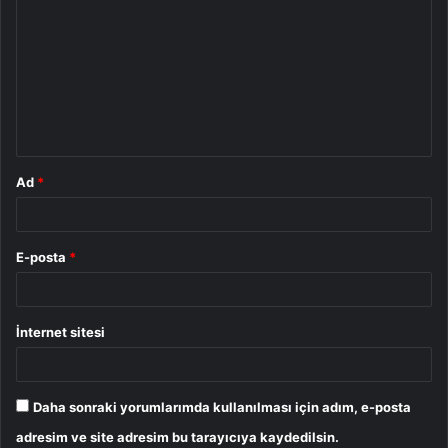
o
r
u
m
*
Ad
*
E-posta
*
İnternet sitesi
Daha sonraki yorumlarımda kullanılması için adım, e-posta
adresim ve site adresim bu tarayıcıya kaydedilsin.