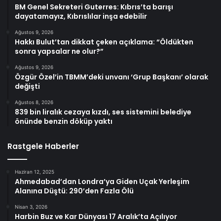
BM Genel Sekreteri Guterres: Kıbrıs’ta barışı
dayatamayız, Kıbrıslılar inşa edebilir
Ağustos 9, 2026
Hakkı Bulut’tan dikkat çeken açıklama: “Öldükten
sonra yapsalar ne olur?”
Ağustos 9, 2026
Özgür Özel’in TBMM’deki unvanı ‘Grup Başkanı’ olarak
değişti
Ağustos 8, 2026
839 bin liralık cezaya kızdı, ses sistemini belediye
önünde benzin döküp yaktı
Rastgele Haberler
Haziran 12, 2025
Ahmedabad’dan Londra’ya Giden Uçak Yerleşim
Alanına Düştü: 290’den Fazla Ölü
Nisan 3, 2026
Harbin Buz ve Kar Dünyası 17 Aralık’ta Açılıyor