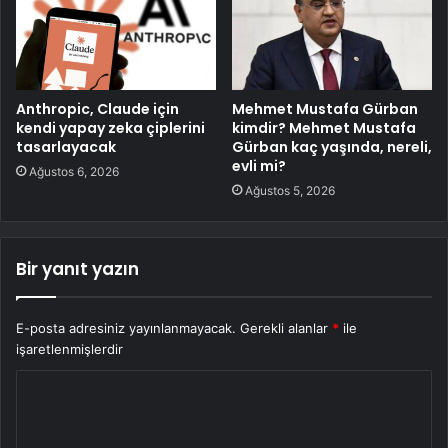
Anthropic, Claude için
Mehmet Mustafa Gürban
kendi yapay zeka çiplerini
kimdir? Mehmet Mustafa
tasarlayacak
Gürban kaç yaşında, nereli,
evli mi?
Ağustos 6, 2026
Ağustos 5, 2026
Bir yanıt yazın
E-posta adresiniz yayınlanmayacak.
Gerekli alanlar
*
ile
işaretlenmişlerdir
Y
o
r