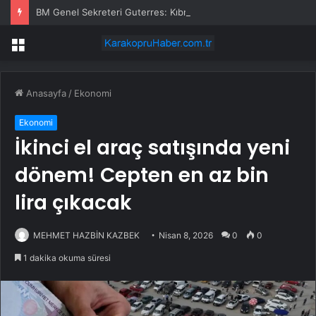
BM Genel Sekreteri Guterres: Kıbrıs’ta barışı dayatamayız, Kıbrıslılar inşa edebilir
Menü
Anasayfa
/
Ekonomi
Ekonomi
İkinci el araç satışında yeni
dönem! Cepten en az bin
lira çıkacak
MEHMET HAZBİN KAZBEK
Nisan 8, 2026
0
0
1 dakika okuma süresi