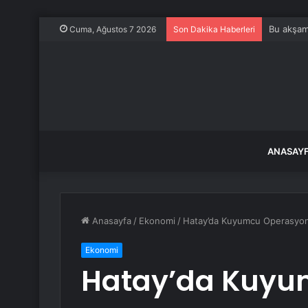
Bu akşam 
Cuma, Ağustos 7 2026
Son Dakika Haberleri
ANASAY
Anasayfa
/
Ekonomi
/
Hatay’da Kuyumcu Operasyonu: 
Ekonomi
Hatay’da Kuyu