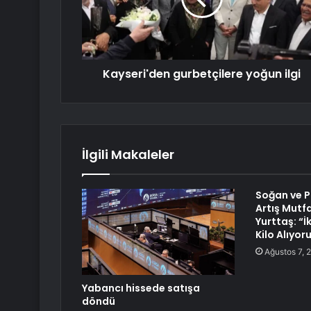
Kayseri'den gurbetçilere yoğun ilgi
İlgili Makaleler
Soğan ve P
Artış Mutfağ
Yurttaş: “İ
Kilo Alıyor
Ağustos 7, 
Yabancı hissede satışa
döndü