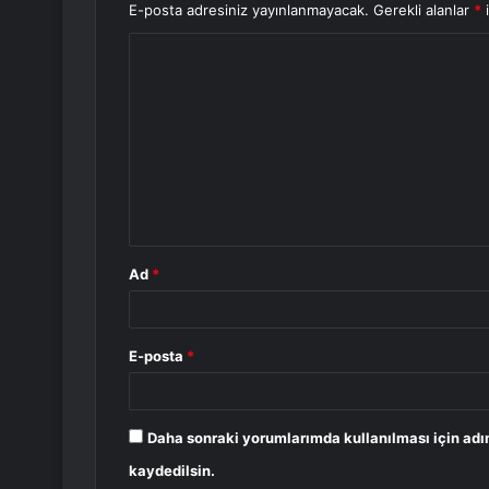
E-posta adresiniz yayınlanmayacak.
Gerekli alanlar
*
i
Y
o
r
u
m
*
Ad
*
E-posta
*
Daha sonraki yorumlarımda kullanılması için adı
kaydedilsin.