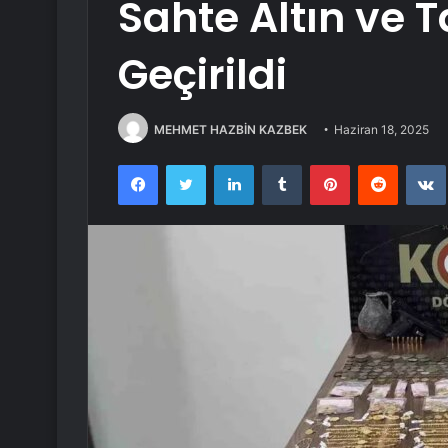
Sahte Altın ve T
Geçirildi
MEHMET HAZBİN KAZBEK
Haziran 18, 2025
Facebook
Twitter
LinkedIn
Tumblr
Pinterest
Reddit