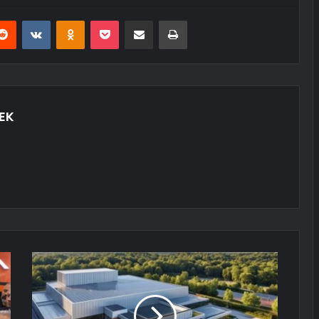
erest
Reddit
VKontakte
Odnoklassniki
Pocket
E-Posta ile paylaş
Yazdır
EK