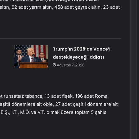
ltın, 62 adet yarım altın, 458 adet çeyrek altın, 23 adet
Trump’ın 2028’de Vance’i
destekleyeceği iddiası
Ağustos 7, 2026
 ruhsatsız tabanca, 13 adet fişek, 196 adet Roma,
eşitli dönemlere ait obje, 27 adet çeşitli dönemlere ait
., E.Ş., İ.T., M.Ö. ve V.T. olmak üzere toplam 5 şahıs