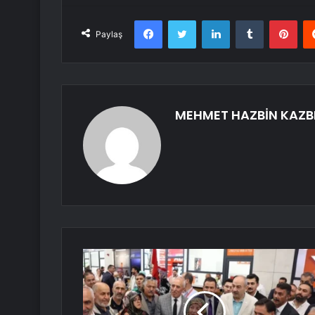
Facebook
Twitter
LinkedIn
Tumblr
Pint
Paylaş
MEHMET HAZBİN KAZB