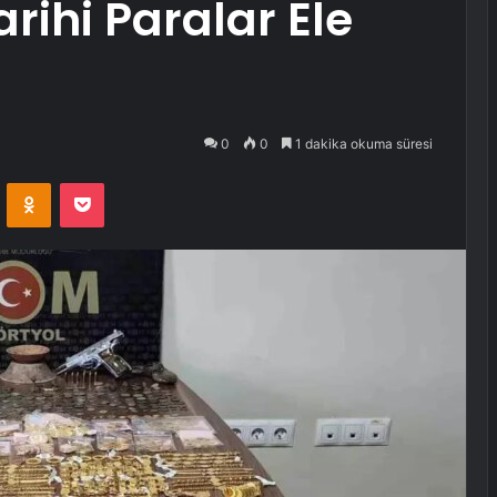
arihi Paralar Ele
0
0
1 dakika okuma süresi
VKontakte
Odnoklassniki
Pocket