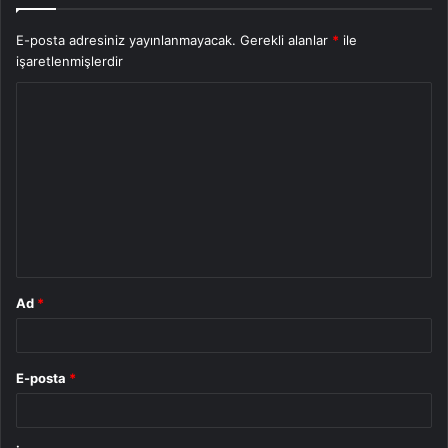
E-posta adresiniz yayınlanmayacak.
Gerekli alanlar
*
ile
işaretlenmişlerdir
Y
o
r
u
m
*
Ad
*
E-posta
*