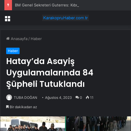
BM Genel Sekreteri Guterres: Kıbrıs’ta barışı dayatamayız, Kıbrıslılar inşa edebilir
Menü
Anasayfa
/
Haber
Haber
Hatay’da Asayiş
Uygulamalarında 84
Şüpheli Tutuklandı
TUBA DOĞAN
Ağustos 4, 2023
0
11
Bir dakikadan az