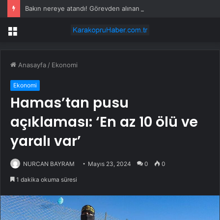
Bakın nereye atandı! Görevden alınan taytlı valinin eşine sürpriz görev
Menü
Anasayfa
/
Ekonomi
Ekonomi
Hamas’tan pusu
açıklaması: ‘En az 10 ölü ve
yaralı var’
NURCAN BAYRAM
Mayıs 23, 2024
0
0
1 dakika okuma süresi