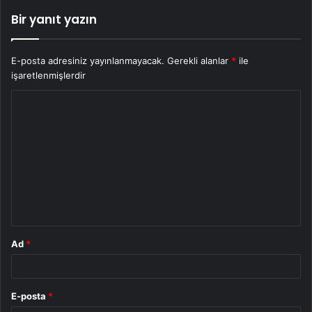
Bir yanıt yazın
E-posta adresiniz yayınlanmayacak.
Gerekli alanlar
*
ile
işaretlenmişlerdir
Y
o
r
u
m
*
Ad
*
E-posta
*