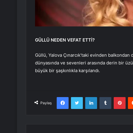
GÜLLÜ NEDEN VEFAT ETTİ?
Güllü, Yalova Çınarcık’taki evinden balkondan dü
dünyasında ve sevenleri arasında derin bir üzünt
büyük bir şaşkınlıkla karşılandı.
Facebook
Twitter
LinkedIn
Tumblr
Pint
Paylaş