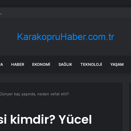
 Kamyonet Kaza Yaptı: 2 Yaralı
FA
HABER
EKONOMI
SAĞLIK
TEKNOLOJI
YAŞAM
 Günyer kaç yaşında, neden vefat etti?
i kimdir? Yücel