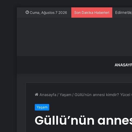
Edirne’de
Cuma, Ağustos 7 2026
Son Dakika Haberleri
ANASAY
Anasayfa
/
Yaşam
/
Güllü’nün annesi kimdir? Yücel
Yaşam
Güllü’nün annes