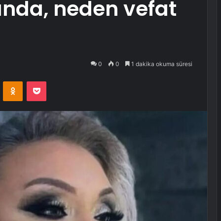
ında, neden vefat
0
0
1 dakika okuma süresi
VKontakte
Odnoklassniki
Pocket