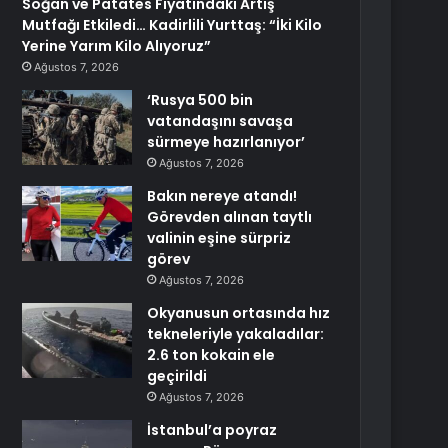
Soğan ve Patates Fiyatındaki Artış
Mutfağı Etkiledi… Kadirlili Yurttaş: “İki Kilo
Yerine Yarım Kilo Alıyoruz”
Ağustos 7, 2026
‘Rusya 500 bin
vatandaşını savaşa
sürmeye hazırlanıyor’
Ağustos 7, 2026
Bakın nereye atandı!
Görevden alınan taytlı
valinin eşine sürpriz
görev
Ağustos 7, 2026
Okyanusun ortasında hız
tekneleriyle yakaladılar:
2.6 ton kokain ele
geçirildi
Ağustos 7, 2026
İstanbul’a poyraz