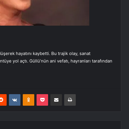
şerek hayatını kaybetti. Bu trajik olay, sanat
üye yol açtı. Güllü’nün ani vefatı, hayranları tarafından
erest
Reddit
VKontakte
Odnoklassniki
Pocket
E-Posta ile paylaş
Yazdır