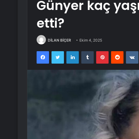
Günyer kaç yaş
etti?
DİLAN BİÇER
Ekim 4, 2025
Facebook
Twitter
LinkedIn
Tumblr
Pinterest
Reddit