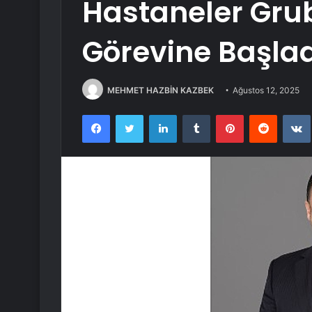
Hastaneler Gru
Görevine Başlad
MEHMET HAZBİN KAZBEK
Ağustos 12, 2025
Facebook
Twitter
LinkedIn
Tumblr
Pinterest
Reddit