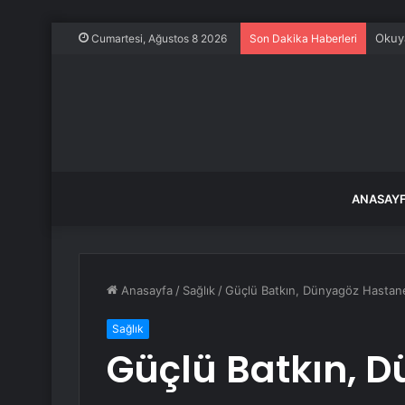
Şekib
Cumartesi, Ağustos 8 2026
Son Dakika Haberleri
ANASAY
Anasayfa
/
Sağlık
/
Güçlü Batkın, Dünyagöz Hastane
Sağlık
Güçlü Batkın, 