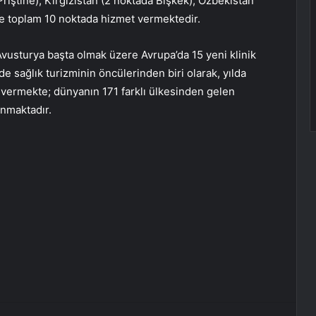
Priştine), Kırgızistan (2 noktada Bişkek), Özbekistan
e toplam 10 noktada hizmet vermektedir.
sturya başta olmak üzere Avrupa’da 15 yeni klinik
 sağlık turizminin öncülerinden biri olarak, yılda
vermekte; dünyanın 171 farklı ülkesinden gelen
unmaktadır.
erest
Reddit
VKontakte
Odnoklassniki
Pocket
E-Posta ile paylaş
Yazdır