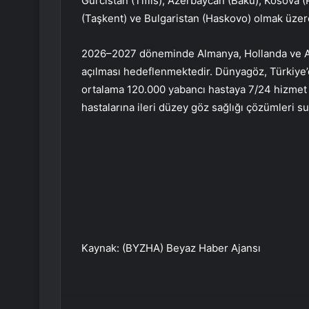
Gürcistan (Tiflis), Azerbaycan (Bakü), Kosova (
(Taşkent) ve Bulgaristan (Haskovo) olmak üzer
2026–2027 döneminde Almanya, Hollanda ve Avu
açılması hedeflenmektedir. Dünyagöz, Türkiye’de
ortalama 120.000 yabancı hastaya 7/24 hizmet 
hastalarına ileri düzey göz sağlığı çözümleri s
Kaynak: (BYZHA) Beyaz Haber Ajansı
Facebook
Twitter
LinkedIn
Tumblr
Pint