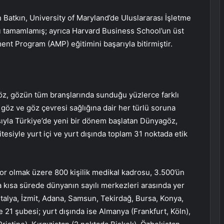
 Batkın, University of Maryland’de Uluslararası İşletme
nı tamamlamış; ayrıca Harvard Business School’un üst
t Program (AMP) eğitimini başarıyla bitirmiştir.
z, gözün tüm branşlarında sunduğu yüzlerce farklı
 göz ve göz çevresi sağlığına dair her türlü soruna
şıyla Türkiye’de yeni bir dönem başlatan Dünyagöz,
tesiyle yurt içi ve yurt dışında toplam 31 noktada etik
r olmak üzere 800 kişilik medikal kadrosu, 3.500’ün
a kısa sürede dünyanın sayılı merkezleri arasında yer
ntalya, İzmit, Adana, Samsun, Tekirdağ, Bursa, Konya,
 21 şubesi; yurt dışında ise Almanya (Frankfurt, Köln),