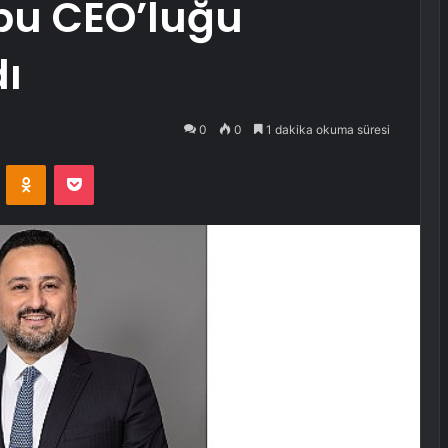
bu CEO’luğu
ı
0
0
1 dakika okuma süresi
VKontakte
Odnoklassniki
Pocket