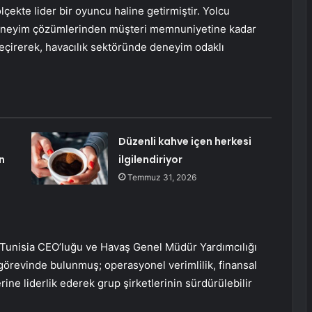
lçekte lider bir oyuncu haline getirmiştir. Yolcu
l deneyim çözümlerinden müşteri memnuniyetine kadar
geçirerek, havacılık sektöründe deneyim odaklı
Düzenli kahve içen herkesi
n
ilgilendiriyor
Temmuz 31, 2026
V Tunisia CEO’luğu ve Havaş Genel Müdür Yardımcılığı
 görevinde bulunmuş; operasyonel verimlilik, finansal
ne liderlik ederek grup şirketlerinin sürdürülebilir