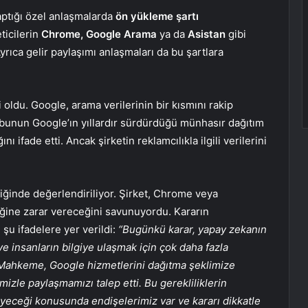
yaptığı özel anlaşmalarda
ön yükleme şartı
eticilerin
Chrome, Google Arama
ya da
Asistan
gibi
rıca gelir paylaşımı anlaşmaları da bu şartlara
li oldu. Google, arama verilerinin bir kısmını rakip
 bunun Google’ın yıllardır sürdürdüğü münhasır dağıtım
 ifade etti. Ancak şirketin reklamcılıkla ilgili verilerini
liğinde değerlendiriliyor. Şirket, Chrome veya
liğine zarar vereceğini savunuyordu. Kararın
şu ifadelere yer verildi:
“Bugünkü karar, yapay zekanın
 ve insanların bilgiye ulaşmak için çok daha fazla
Mahkeme, Google hizmetlerini dağıtma şeklimize
imizle paylaşmamızı talep etti. Bu gerekliliklerin
kileyeceği konusunda endişelerimiz var ve kararı dikkatle