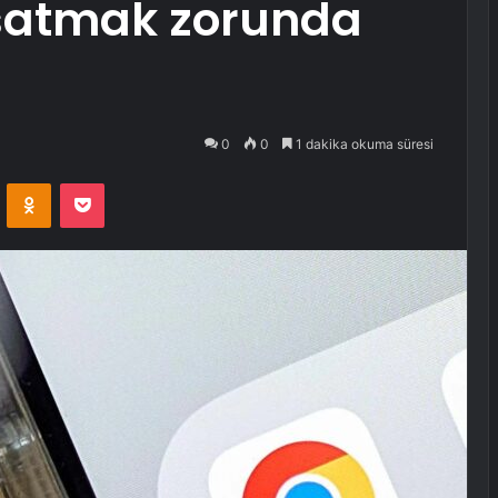
 satmak zorunda
0
0
1 dakika okuma süresi
VKontakte
Odnoklassniki
Pocket