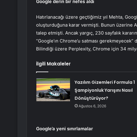
Google derin bir nefes aldı
Hatırlanacağı üzere geçtiğimiz yıl Mehta, Googl
oluşturduğuna karar vermişti. Bunun üzerine Ad
talep etmişti. Ancak yargıç, 230 sayfalık kararın
“Google’ın Chrome’u satması gerekmeyecek” diy
Bilindiği üzere Perplexity, Chrome için 34 milya
İlgili Makaleler
Yazılım Gizemleri Formula 1
Şampiyonluk Yarışını Nasıl
Dönüştürüyor?
Ağustos 6, 2026
Google’a yeni sınırlamalar