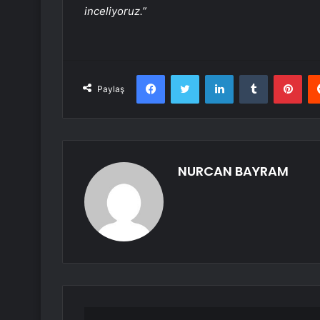
inceliyoruz.”
Facebook
Twitter
LinkedIn
Tumblr
Pint
Paylaş
NURCAN BAYRAM