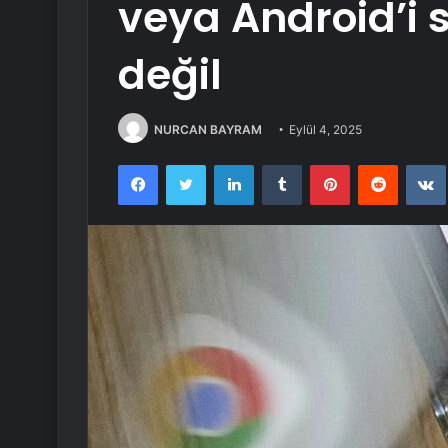
veya Android’i
değil
NURCAN BAYRAM
Eylül 4, 2025
Facebook
Twitter
LinkedIn
Tumblr
Pinterest
Reddit