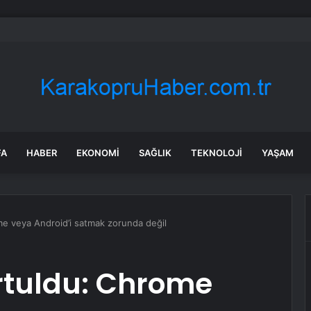
Feyza Civelek, şimdi kardeşi Ömer Nadir: Annesinin yazdığı dizinin kadr
FA
HABER
EKONOMI
SAĞLIK
TEKNOLOJI
YAŞAM
e veya Android’i satmak zorunda değil
rtuldu: Chrome