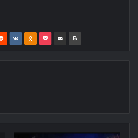
erest
Reddit
VKontakte
Odnoklassniki
Pocket
E-Posta ile paylaş
Yazdır