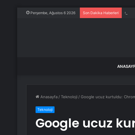
Önce 
Perşembe, Ağustos 6 2026
Son Dakika Haberleri
ANASAY
Anasayfa
/
Teknoloji
/
Google ucuz kurtuldu: Chrom
Teknoloji
Google ucuz ku