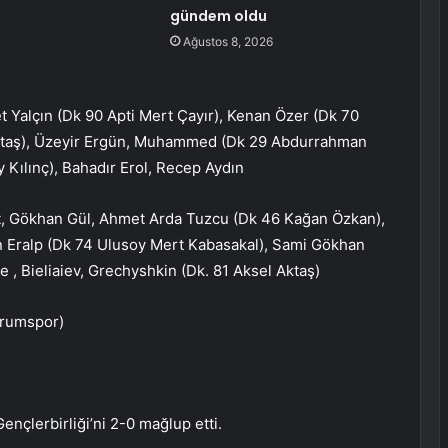
gündem oldu
Ağustos 8, 2026
alçın (Dk 90 Apti Mert Çayır), Kenan Özer (Dk 70
ktaş), Üzeyir Ergün, Muhammed (Dk 29 Abdurrahman
 Kılınç), Bahadır Erol, Recep Aydın
t, Gökhan Gül, Ahmet Arda Tuzcu (Dk 46 Kağan Özkan),
an Eralp (Dk 74 Ulusoy Mert Kabasakal), Sami Gökhan
e , Bieliaiev, Grechyshkin (Dk. 81 Aksel Aktaş)
drumspor)
ençlerbirliği’ni 2-0 mağlup etti.