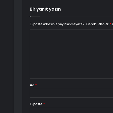
Bir yanıt yazın
E-posta adresiniz yayınlanmayacak.
Gerekli alanlar
*
i
Y
o
r
u
m
*
Ad
*
E-posta
*