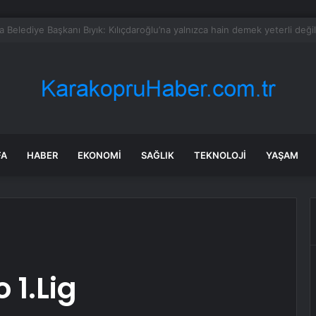
nların boğazı düğümlendi! Eren Kaşıkçı’nın ardından yapılan o yorum g
FA
HABER
EKONOMI
SAĞLIK
TEKNOLOJI
YAŞAM
 1.Lig