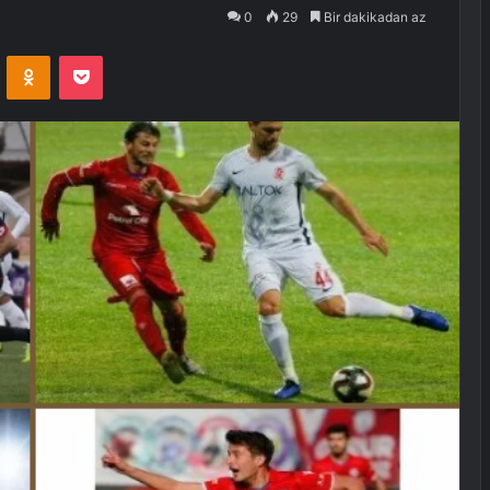
0
29
Bir dakikadan az
VKontakte
Odnoklassniki
Pocket