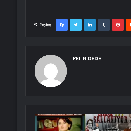
Facebook
Twitter
LinkedIn
Tumblr
Pint
Paylaş
PELİN DEDE