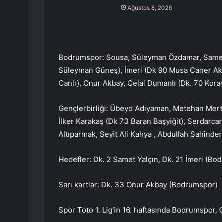
Ağustos 8, 2026
Bodrumspor: Sousa, Süleyman Özdamar, Samet Y
Süleyman Güneş), İmeri (Dk 90 Musa Caner A
Canlı), Onur Akbay, Celal Dumanlı (Dk. 70 Koray
Gençlerbirliği: Übeyd Adıyaman, Metehan Mer
İlker Karakaş (Dk 73 Baran Başyiğit), Serdarc
Altıparmak, Seyit Ali Kahya , Abdullah Şahinder
Hedefler: Dk. 2 Samet Yalçın, Dk. 21 İmeri (Bo
Sarı kartlar: Dk. 33 Onur Akbay (Bodrumspor)
Spor Toto 1. Lig’in 16. haftasında Bodrumspor, G