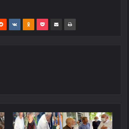
erest
Reddit
VKontakte
Odnoklassniki
Pocket
E-Posta ile paylaş
Yazdır