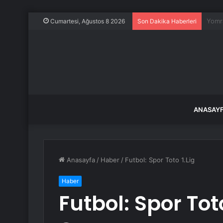
Okuya
Cumartesi, Ağustos 8 2026
Son Dakika Haberleri
ANASAY
Anasayfa
/
Haber
/
Futbol: Spor Toto 1.Lig
Haber
Futbol: Spor Toto