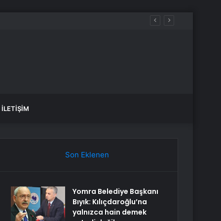
ündem oldu
İLETIŞIM
Son Eklenen
Yomra Belediye Başkanı
Bıyık: Kılıçdaroğlu’na
yalnızca hain demek